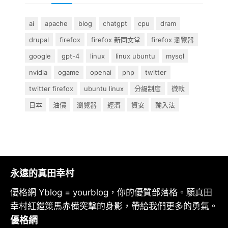
ai
apache
blog
chatgpt
cpu
dram
drupal
firefox
firefox 新同文堂
firefox 瀏覽器
google
gpt-4
linux
linux ubuntu
mysql
nvidia
ogame
openai
php
twitter
twitter firefox
ubuntu linux
分級制度
微軟
日本
油價
瀏覽器
經濟
資安
輸入法
永遠的真田幸村
優格網 Yblog = yourblog，你的優質部落格。願真田
幸村紅鎧策馬赤備突擊的身影，帶給我們更多的勇氣。
優格網