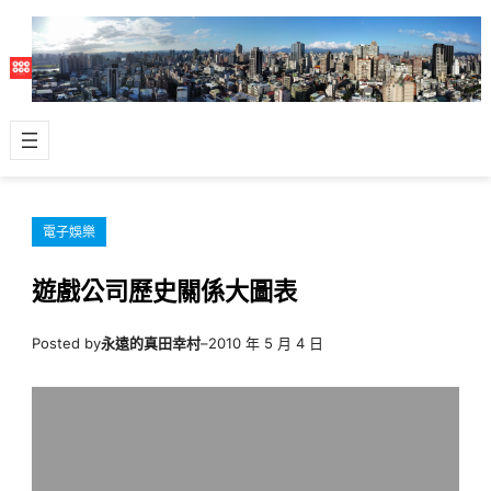
跳
至
主
要
內
容
電子娛樂
遊戲公司歷史關係大圖表
Posted by
永遠的真田幸村
–
2010 年 5 月 4 日