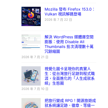
Mozilla 發布 Firefox 153.0：
Vulkan 視訊解碼登場
2026 年 7 月 22 日
解決 WordPress 媒體庫空間
膨脹：使用 Disable All
Thumbnails 批次清理數十萬
冗餘縮圖
2026 年 7 月 21 日
視覺化圖卡呈現你的真實人
生：從台灣旅行足跡到程式職
涯，全面進化的「人生成就系
統」生態圈
2026 年 7 月 10 日
把旅行變成 RPG！開源旅遊成
就系統讓足跡、徽章、等級一