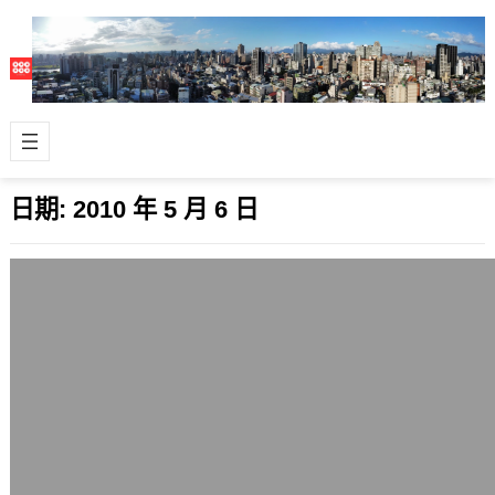
日期:
2010 年 5 月 6 日
美國道瓊在5月6日一度創下1987年以來最
大下跌998點
2010 年 5 月 6 日
這是一種恐慌的拋售，在連日歐洲二流
國家債信問題日趨嚴重，歐盟不得不設
法挽救時，國際主要市場都呈現了大跌
的狀況。…