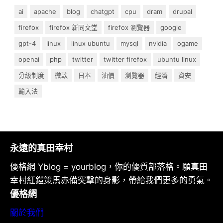
ai
apache
blog
chatgpt
cpu
dram
drupal
firefox
firefox 新同文堂
firefox 瀏覽器
google
gpt-4
linux
linux ubuntu
mysql
nvidia
ogame
openai
php
twitter
twitter firefox
ubuntu linux
分級制度
微軟
日本
油價
瀏覽器
經濟
資安
輸入法
永遠的真田幸村
優格網 Yblog = yourblog，你的優質部落格。願真田
幸村紅鎧策馬赤備突擊的身影，帶給我們更多的勇氣。
優格網
關於我們