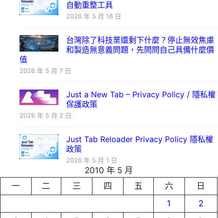
自動重整工具
2026 年 5 月 18 日
台灣除了科技業還剩下什麼？停止無效焦慮
和製造無意義問題，先問問自己具備什麼價
值
2026 年 5 月 7 日
Just a New Tab – Privacy Policy / 隱私權
保護政策
2026 年 5 月 2 日
Just Tab Reloader Privacy Policy 隱私權
政策
2026 年 5 月 1 日
2010 年 5 月
一
二
三
四
五
六
日
1
2