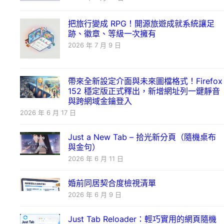
把旅行變成 RPG！開源旅遊成就系統讓足
跡、徽章、等級一次擁有
2026 年 7 月 9 日
帶來全新設定介面與未來圖檔格式！Firefox
152 穩定版正式釋出，新增網址列一鍵靜音
與跨網域金鑰登入
2026 年 6 月 17 日
Just a New Tab – 拾光新分頁（隨機桌布
與金句）
2026 年 6 月 11 日
婚前同居契合度檢視清單
2026 年 6 月 9 日
Just Tab Reloader：輕巧實用的網頁隨機