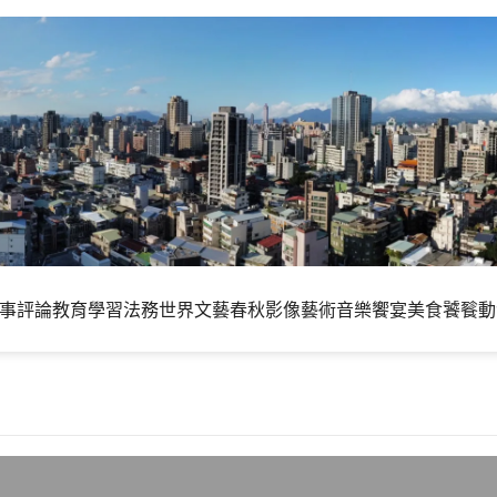
事評論
教育學習
法務世界
文藝春秋
影像藝術
音樂饗宴
美食饕餮
動