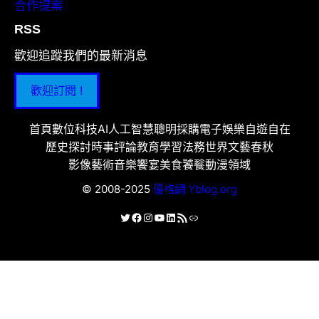
合作提案
RSS
歡迎追蹤我們的最新消息
歡迎訂閱 !
首頁
數位科技
AI人工智慧
聰明採購
電子娛樂
自遊自在
歷史探討
時事評論
教育學習
法務世界
文藝春秋
影像藝術
音樂饗宴
美食饕餮
動漫領域
© 2008-2025
優格網 Yblog.org
X
Facebook
Instagram
YouTube
LinkedIn
RSS 資訊提供
連結