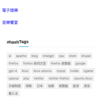
電子娛樂
音樂饗宴
Tags
#hash
ai
apache
blog
chatgpt
cpu
dram
drupal
firefox
firefox 新同文堂
firefox 瀏覽器
google
gpt-4
linux
linux ubuntu
mysql
nvidia
ogame
openai
php
twitter
twitter firefox
ubuntu linux
分級制度
微軟
日本
油價
瀏覽器
經濟
資安
輸入法