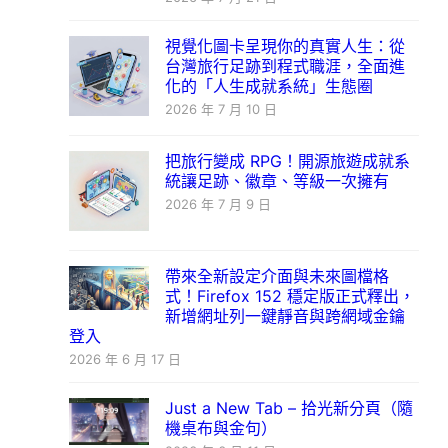
視覺化圖卡呈現你的真實人生：從
台灣旅行足跡到程式職涯，全面進
化的「人生成就系統」生態圈
2026 年 7 月 10 日
把旅行變成 RPG！開源旅遊成就系
統讓足跡、徽章、等級一次擁有
2026 年 7 月 9 日
帶來全新設定介面與未來圖檔格
式！Firefox 152 穩定版正式釋出，
新增網址列一鍵靜音與跨網域金鑰
登入
2026 年 6 月 17 日
Just a New Tab – 拾光新分頁（隨
機桌布與金句）