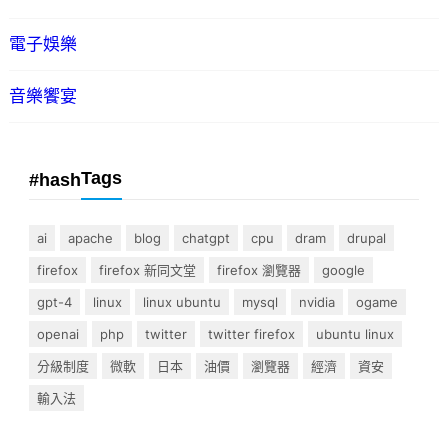
電子娛樂
音樂饗宴
Tags
#hash
ai
apache
blog
chatgpt
cpu
dram
drupal
firefox
firefox 新同文堂
firefox 瀏覽器
google
gpt-4
linux
linux ubuntu
mysql
nvidia
ogame
openai
php
twitter
twitter firefox
ubuntu linux
分級制度
微軟
日本
油價
瀏覽器
經濟
資安
輸入法