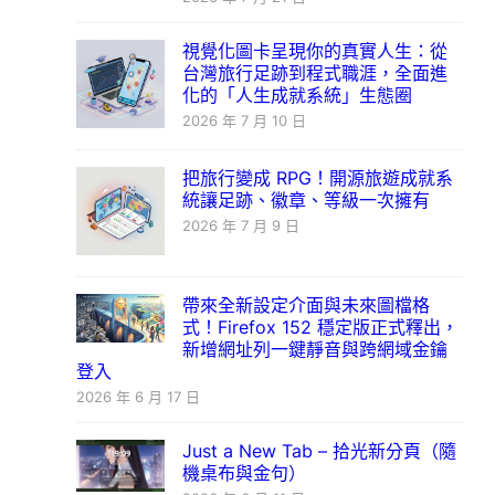
視覺化圖卡呈現你的真實人生：從
台灣旅行足跡到程式職涯，全面進
化的「人生成就系統」生態圈
2026 年 7 月 10 日
把旅行變成 RPG！開源旅遊成就系
統讓足跡、徽章、等級一次擁有
2026 年 7 月 9 日
帶來全新設定介面與未來圖檔格
式！Firefox 152 穩定版正式釋出，
新增網址列一鍵靜音與跨網域金鑰
登入
2026 年 6 月 17 日
Just a New Tab – 拾光新分頁（隨
機桌布與金句）