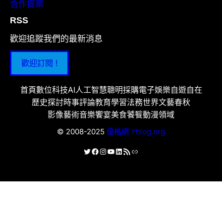
合作提案
RSS
歡迎追蹤我們的最新消息
歡迎訂閱 !
首頁
數位科技
AI人工智慧
聰明採購
電子娛樂
自遊自在
歷史探討
時事評論
教育學習
法務世界
文藝春秋
影像藝術
音樂饗宴
美食饕餮
動漫領域
© 2008-2025
優格網 Yblog.org
X
Facebook
Instagram
YouTube
LinkedIn
RSS 資訊提供
連結