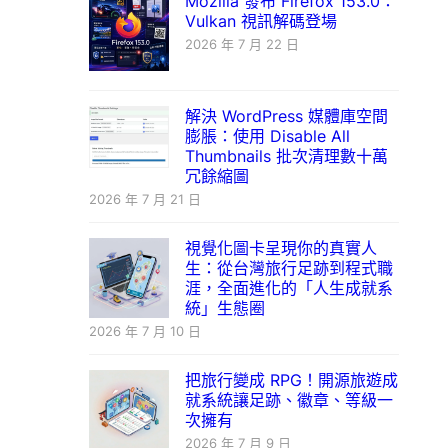
Mozilla 發布 Firefox 153.0：
Vulkan 視訊解碼登場
2026 年 7 月 22 日
解決 WordPress 媒體庫空間
膨脹：使用 Disable All
Thumbnails 批次清理數十萬
冗餘縮圖
2026 年 7 月 21 日
視覺化圖卡呈現你的真實人
生：從台灣旅行足跡到程式職
涯，全面進化的「人生成就系
統」生態圈
2026 年 7 月 10 日
把旅行變成 RPG！開源旅遊成
就系統讓足跡、徽章、等級一
次擁有
2026 年 7 月 9 日