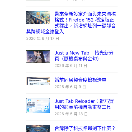
帶來全新設定介面與未來圖檔
格式！Firefox 152 穩定版正
式釋出，新增網址列一鍵靜音
與跨網域金鑰登入
2026 年 6 月 17 日
Just a New Tab – 拾光新分
頁（隨機桌布與金句）
2026 年 6 月 11 日
婚前同居契合度檢視清單
2026 年 6 月 9 日
Just Tab Reloader：輕巧實
用的網頁隨機自動重整工具
2026 年 5 月 18 日
台灣除了科技業還剩下什麼？