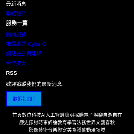
最新消息
聯絡我們
服務一覽
顧問服務
推薦網站:CyberQ
網站設計與建構
合作提案
RSS
歡迎追蹤我們的最新消息
歡迎訂閱 !
首頁
數位科技
AI人工智慧
聰明採購
電子娛樂
自遊自在
歷史探討
時事評論
教育學習
法務世界
文藝春秋
影像藝術
音樂饗宴
美食饕餮
動漫領域