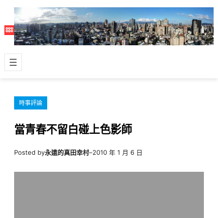
跳
至
主
要
內
容
時事評論
當青春不留白碰上色影師
Posted by
永遠的真田幸村
–
2010 年 1 月 6 日