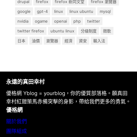
drupal
firefox
firefox 新同文堂
firefox 瀏覽器
google
gpt-4
linux
linux ubuntu
mysql
nvidia
ogame
openai
php
twitter
twitter firefox
ubuntu linux
分級制度
微軟
日本
油價
瀏覽器
經濟
資安
輸入法
永遠的真田幸村
優格網 Yblog = yourblog，你的優質部落格。願真田
幸村紅鎧策馬赤備突擊的身影，帶給我們更多的勇氣。
優格網
關於我們
團隊組成