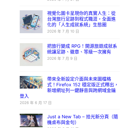
視覺化圖卡呈現你的真實人生：從
台灣旅行足跡到程式職涯，全面進
化的「人生成就系統」生態圈
2026 年 7 月 10 日
把旅行變成 RPG！開源旅遊成就系
統讓足跡、徽章、等級一次擁有
2026 年 7 月 9 日
帶來全新設定介面與未來圖檔格
式！Firefox 152 穩定版正式釋出，
新增網址列一鍵靜音與跨網域金鑰
登入
2026 年 6 月 17 日
Just a New Tab – 拾光新分頁（隨
機桌布與金句）