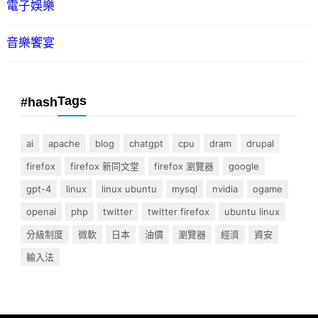
電子娛樂
音樂饗宴
Tags
#hash
ai
apache
blog
chatgpt
cpu
dram
drupal
firefox
firefox 新同文堂
firefox 瀏覽器
google
gpt-4
linux
linux ubuntu
mysql
nvidia
ogame
openai
php
twitter
twitter firefox
ubuntu linux
分級制度
微軟
日本
油價
瀏覽器
經濟
資安
輸入法