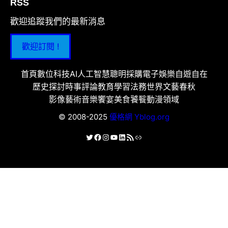
RSS
歡迎追蹤我們的最新消息
歡迎訂閱 !
首頁
數位科技
AI人工智慧
聰明採購
電子娛樂
自遊自在
歷史探討
時事評論
教育學習
法務世界
文藝春秋
影像藝術
音樂饗宴
美食饕餮
動漫領域
© 2008-2025
優格網 Yblog.org
X
Facebook
Instagram
YouTube
LinkedIn
RSS 資訊提供
連結