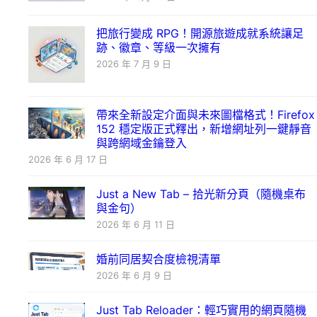
把旅行變成 RPG！開源旅遊成就系統讓足
跡、徽章、等級一次擁有
2026 年 7 月 9 日
帶來全新設定介面與未來圖檔格式！Firefox
152 穩定版正式釋出，新增網址列一鍵靜音
與跨網域金鑰登入
2026 年 6 月 17 日
Just a New Tab – 拾光新分頁（隨機桌布
與金句）
2026 年 6 月 11 日
婚前同居契合度檢視清單
2026 年 6 月 9 日
Just Tab Reloader：輕巧實用的網頁隨機