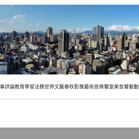
事評論
教育學習
法務世界
文藝春秋
影像藝術
音樂饗宴
美食饕餮
動
電腦重度使用者身上