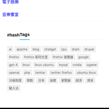
電子娛樂
音樂饗宴
Tags
#hash
ai
apache
blog
chatgpt
cpu
dram
drupal
firefox
firefox 新同文堂
firefox 瀏覽器
google
gpt-4
linux
linux ubuntu
mysql
nvidia
ogame
openai
php
twitter
twitter firefox
ubuntu linux
分級制度
微軟
日本
油價
瀏覽器
經濟
資安
輸入法