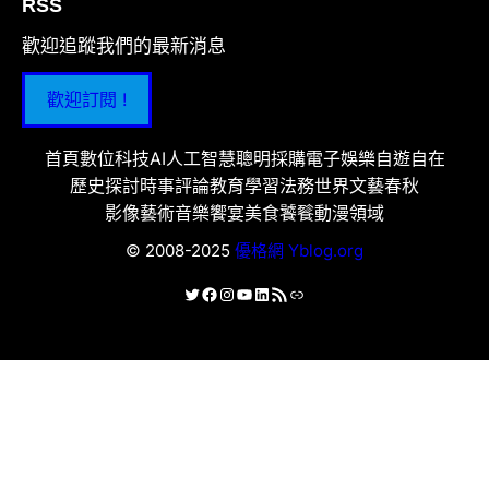
RSS
歡迎追蹤我們的最新消息
歡迎訂閱 !
首頁
數位科技
AI人工智慧
聰明採購
電子娛樂
自遊自在
歷史探討
時事評論
教育學習
法務世界
文藝春秋
影像藝術
音樂饗宴
美食饕餮
動漫領域
© 2008-2025
優格網 Yblog.org
X
Facebook
Instagram
YouTube
LinkedIn
RSS 資訊提供
連結