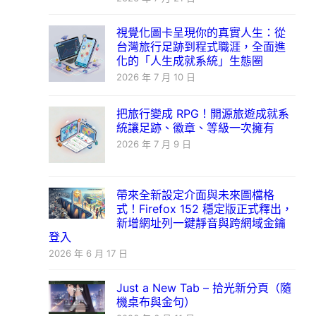
視覺化圖卡呈現你的真實人生：從
台灣旅行足跡到程式職涯，全面進
化的「人生成就系統」生態圈
2026 年 7 月 10 日
把旅行變成 RPG！開源旅遊成就系
統讓足跡、徽章、等級一次擁有
2026 年 7 月 9 日
帶來全新設定介面與未來圖檔格
式！Firefox 152 穩定版正式釋出，
新增網址列一鍵靜音與跨網域金鑰
登入
2026 年 6 月 17 日
Just a New Tab – 拾光新分頁（隨
機桌布與金句）