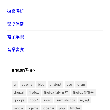
遊戲評析
醫學保健
電子娛樂
音樂饗宴
Tags
#hash
ai
apache
blog
chatgpt
cpu
dram
drupal
firefox
firefox 新同文堂
firefox 瀏覽器
google
gpt-4
linux
linux ubuntu
mysql
nvidia
ogame
openai
php
twitter