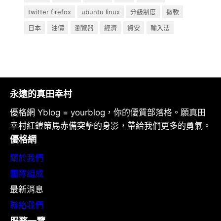
twitter firefox
ubuntu linux
分級制度
微軟
日本
油價
瀏覽器
經濟
資安
輸入法
永遠的真田幸村
優格網 Yblog = yourblog，你的優質部落格。願真田
幸村紅鎧策馬赤備突擊的身影，帶給我們更多的勇氣。
優格網
關於我們
團隊組成
最新消息
聯絡我們