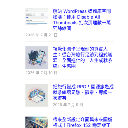
解決 WordPress 媒體庫空間
膨脹：使用 Disable All
Thumbnails 批次清理數十萬
冗餘縮圖
2026 年 7 月 21 日
視覺化圖卡呈現你的真實人
生：從台灣旅行足跡到程式職
涯，全面進化的「人生成就系
統」生態圈
2026 年 7 月 10 日
把旅行變成 RPG！開源旅遊成
就系統讓足跡、徽章、等級一
次擁有
2026 年 7 月 9 日
帶來全新設定介面與未來圖檔
格式！Firefox 152 穩定版正