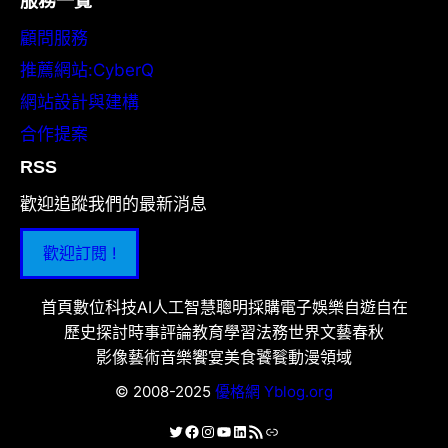
服務一覽
顧問服務
推薦網站:CyberQ
網站設計與建構
合作提案
RSS
歡迎追蹤我們的最新消息
歡迎訂閱 !
首頁
數位科技
AI人工智慧
聰明採購
電子娛樂
自遊自在
歷史探討
時事評論
教育學習
法務世界
文藝春秋
影像藝術
音樂饗宴
美食饕餮
動漫領域
© 2008-2025
優格網 Yblog.org
X
Facebook
Instagram
YouTube
LinkedIn
RSS 資訊提供
連結