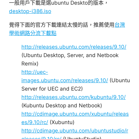
一般用戶下載是選ubuntu Deskto的版本，
desktop-i386.iso
覺得下面的官方下載連結太慢的話，推薦使用
台灣
學術網路分流下載點
http://releases.ubuntu.com/releases/9.10/
(Ubuntu Desktop, Server, and Netbook
Remix)
http://uec-
images.ubuntu.com/releases/9.10/
(Ubuntu
Server for UEC and EC2)
http://releases.ubuntu.com/kubuntu/9.10/
(Kubuntu Desktop and Netbook)
http://cdimage.ubuntu.com/xubuntu/releas
es/9.10/rc/
(Xubuntu)
http://cdimage.ubuntu.com/ubuntustudio/r
eleases/9.10/rc/
(UbuntuStudio)