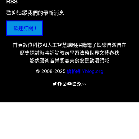
RSS
歡迎追蹤我們的最新消息
歡迎訂閱 !
首頁
數位科技
AI人工智慧
聰明採購
電子娛樂
自遊自在
歷史探討
時事評論
教育學習
法務世界
文藝春秋
影像藝術
音樂饗宴
美食饕餮
動漫領域
© 2008-2025
優格網 Yblog.org
X
Facebook
Instagram
YouTube
LinkedIn
RSS 資訊提供
連結