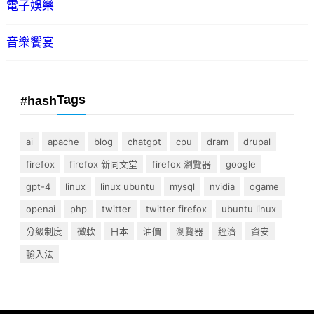
電子娛樂
音樂饗宴
Tags
#hash
ai
apache
blog
chatgpt
cpu
dram
drupal
firefox
firefox 新同文堂
firefox 瀏覽器
google
gpt-4
linux
linux ubuntu
mysql
nvidia
ogame
openai
php
twitter
twitter firefox
ubuntu linux
分級制度
微軟
日本
油價
瀏覽器
經濟
資安
輸入法