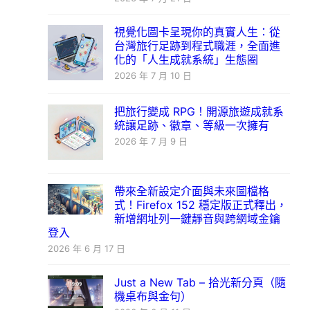
視覺化圖卡呈現你的真實人生：從
台灣旅行足跡到程式職涯，全面進
化的「人生成就系統」生態圈
2026 年 7 月 10 日
把旅行變成 RPG！開源旅遊成就系
統讓足跡、徽章、等級一次擁有
2026 年 7 月 9 日
帶來全新設定介面與未來圖檔格
式！Firefox 152 穩定版正式釋出，
新增網址列一鍵靜音與跨網域金鑰
登入
2026 年 6 月 17 日
Just a New Tab – 拾光新分頁（隨
機桌布與金句）