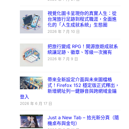
視覺化圖卡呈現你的真實人生：從
台灣旅行足跡到程式職涯，全面進
化的「人生成就系統」生態圈
2026 年 7 月 10 日
把旅行變成 RPG！開源旅遊成就系
統讓足跡、徽章、等級一次擁有
2026 年 7 月 9 日
帶來全新設定介面與未來圖檔格
式！Firefox 152 穩定版正式釋出，
新增網址列一鍵靜音與跨網域金鑰
登入
2026 年 6 月 17 日
Just a New Tab – 拾光新分頁（隨
機桌布與金句）