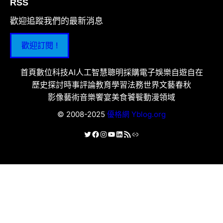
RSS
歡迎追蹤我們的最新消息
歡迎訂閱 !
首頁
數位科技
AI人工智慧
聰明採購
電子娛樂
自遊自在
歷史探討
時事評論
教育學習
法務世界
文藝春秋
影像藝術
音樂饗宴
美食饕餮
動漫領域
© 2008-2025
優格網 Yblog.org
X
Facebook
Instagram
YouTube
LinkedIn
RSS 資訊提供
連結