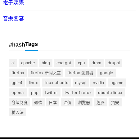
電子娛樂
音樂饗宴
Tags
#hash
ai
apache
blog
chatgpt
cpu
dram
drupal
firefox
firefox 新同文堂
firefox 瀏覽器
google
gpt-4
linux
linux ubuntu
mysql
nvidia
ogame
openai
php
twitter
twitter firefox
ubuntu linux
分級制度
微軟
日本
油價
瀏覽器
經濟
資安
輸入法