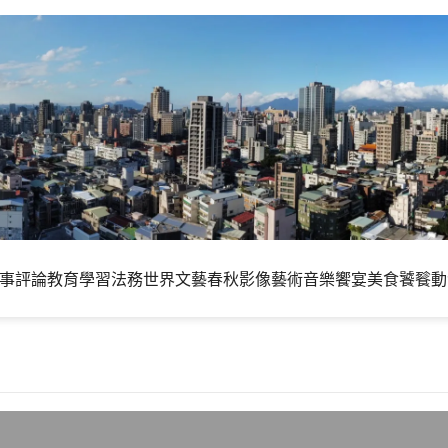
事評論
教育學習
法務世界
文藝春秋
影像藝術
音樂饗宴
美食饕餮
動
出