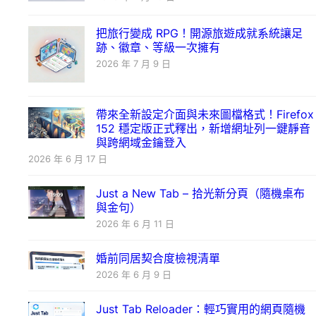
把旅行變成 RPG！開源旅遊成就系統讓足
跡、徽章、等級一次擁有
2026 年 7 月 9 日
帶來全新設定介面與未來圖檔格式！Firefox
152 穩定版正式釋出，新增網址列一鍵靜音
與跨網域金鑰登入
2026 年 6 月 17 日
Just a New Tab – 拾光新分頁（隨機桌布
與金句）
2026 年 6 月 11 日
婚前同居契合度檢視清單
2026 年 6 月 9 日
Just Tab Reloader：輕巧實用的網頁隨機