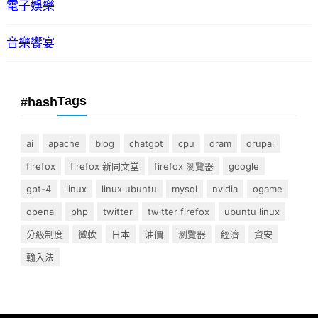
電子娛樂
音樂饗宴
Tags
#hash
ai
apache
blog
chatgpt
cpu
dram
drupal
firefox
firefox 新同文堂
firefox 瀏覽器
google
gpt-4
linux
linux ubuntu
mysql
nvidia
ogame
openai
php
twitter
twitter firefox
ubuntu linux
分級制度
微軟
日本
油價
瀏覽器
經濟
資安
輸入法