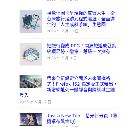
視覺化圖卡呈現你的真實人生：從
台灣旅行足跡到程式職涯，全面進
化的「人生成就系統」生態圈
2026 年 7 月 10 日
把旅行變成 RPG！開源旅遊成就系
統讓足跡、徽章、等級一次擁有
2026 年 7 月 9 日
帶來全新設定介面與未來圖檔格
式！Firefox 152 穩定版正式釋出，
新增網址列一鍵靜音與跨網域金鑰
登入
2026 年 6 月 17 日
Just a New Tab – 拾光新分頁（隨
機桌布與金句）