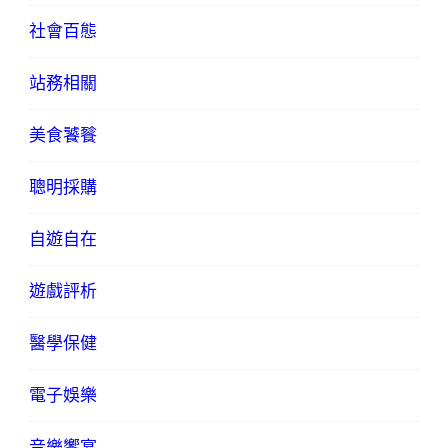
社會百態
站務相關
美食饕餮
聰明採購
自遊自在
遊戲評析
醫學保健
電子娛樂
音樂饗宴