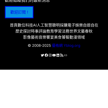
歡迎追蹤我們的最新消息
歡迎訂閱 !
首頁
數位科技
AI人工智慧
聰明採購
電子娛樂
自遊自在
歷史探討
時事評論
教育學習
法務世界
文藝春秋
影像藝術
音樂饗宴
美食饕餮
動漫領域
© 2008-2025
優格網 Yblog.org
X
Facebook
Instagram
YouTube
LinkedIn
RSS 資訊提供
連結