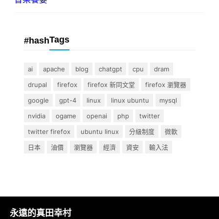
Tags
#hash
ai
apache
blog
chatgpt
cpu
dram
drupal
firefox
firefox 新同文堂
firefox 瀏覽器
google
gpt-4
linux
linux ubuntu
mysql
nvidia
ogame
openai
php
twitter
twitter firefox
ubuntu linux
分級制度
微軟
日本
油價
瀏覽器
經濟
資安
輸入法
永遠的真田幸村