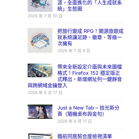
涯，全面進化的「人生成就系
統」生態圈
2026 年 7 月 10 日
把旅行變成 RPG！開源旅遊成
就系統讓足跡、徽章、等級一
次擁有
2026 年 7 月 9 日
帶來全新設定介面與未來圖檔
格式！Firefox 152 穩定版正
式釋出，新增網址列一鍵靜音
與跨網域金鑰登入
2026 年 6 月 17 日
Just a New Tab – 拾光新分
頁（隨機桌布與金句）
2026 年 6 月 11 日
婚前同居契合度檢視清單