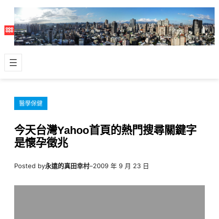
跳
至
主
要
內
容
醫學保健
今天台灣Yahoo首頁的熱門搜尋關鍵字
是懷孕徵兆
Posted by
永遠的真田幸村
–
2009 年 9 月 23 日