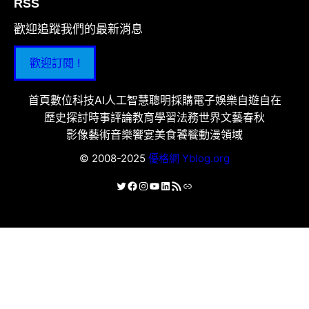
RSS
歡迎追蹤我們的最新消息
歡迎訂閱 !
首頁
數位科技
AI人工智慧
聰明採購
電子娛樂
自遊自在
歷史探討
時事評論
教育學習
法務世界
文藝春秋
影像藝術
音樂饗宴
美食饕餮
動漫領域
© 2008-2025
優格網 Yblog.org
X
Facebook
Instagram
YouTube
LinkedIn
RSS 資訊提供
連結