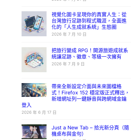
視覺化圖卡呈現你的真實人生：從
台灣旅行足跡到程式職涯，全面進
化的「人生成就系統」生態圈
2026 年 7 月 10 日
把旅行變成 RPG！開源旅遊成就系
統讓足跡、徽章、等級一次擁有
2026 年 7 月 9 日
帶來全新設定介面與未來圖檔格
式！Firefox 152 穩定版正式釋出，
新增網址列一鍵靜音與跨網域金鑰
登入
2026 年 6 月 17 日
Just a New Tab – 拾光新分頁（隨
機桌布與金句）