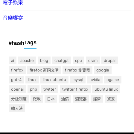
電子娛樂
音樂饗宴
Tags
#hash
ai
apache
blog
chatgpt
cpu
dram
drupal
firefox
firefox 新同文堂
firefox 瀏覽器
google
gpt-4
linux
linux ubuntu
mysql
nvidia
ogame
openai
php
twitter
twitter firefox
ubuntu linux
分級制度
微軟
日本
油價
瀏覽器
經濟
資安
輸入法