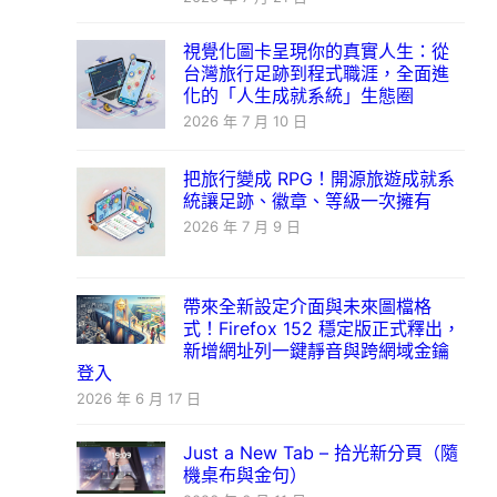
視覺化圖卡呈現你的真實人生：從
台灣旅行足跡到程式職涯，全面進
化的「人生成就系統」生態圈
2026 年 7 月 10 日
把旅行變成 RPG！開源旅遊成就系
統讓足跡、徽章、等級一次擁有
2026 年 7 月 9 日
帶來全新設定介面與未來圖檔格
式！Firefox 152 穩定版正式釋出，
新增網址列一鍵靜音與跨網域金鑰
登入
2026 年 6 月 17 日
Just a New Tab – 拾光新分頁（隨
機桌布與金句）