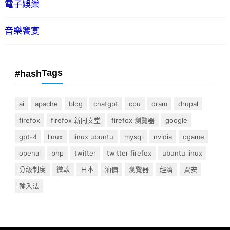
電子娛樂
音樂饗宴
Tags
#hash
ai
apache
blog
chatgpt
cpu
dram
drupal
firefox
firefox 新同文堂
firefox 瀏覽器
google
gpt-4
linux
linux ubuntu
mysql
nvidia
ogame
openai
php
twitter
twitter firefox
ubuntu linux
分級制度
微軟
日本
油價
瀏覽器
經濟
資安
輸入法