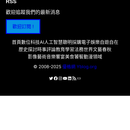
RSS
歡迎追蹤我們的最新消息
歡迎訂閱 !
首頁
數位科技
AI人工智慧
聰明採購
電子娛樂
自遊自在
歷史探討
時事評論
教育學習
法務世界
文藝春秋
影像藝術
音樂饗宴
美食饕餮
動漫領域
© 2008-2025
優格網 Yblog.org
X
Facebook
Instagram
YouTube
LinkedIn
RSS 資訊提供
連結