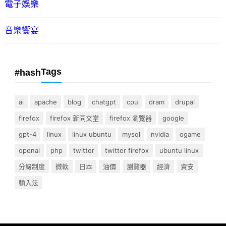
電子娛樂
音樂饗宴
Tags
#hash
ai
apache
blog
chatgpt
cpu
dram
drupal
firefox
firefox 新同文堂
firefox 瀏覽器
google
gpt-4
linux
linux ubuntu
mysql
nvidia
ogame
openai
php
twitter
twitter firefox
ubuntu linux
分級制度
微軟
日本
油價
瀏覽器
經濟
資安
輸入法