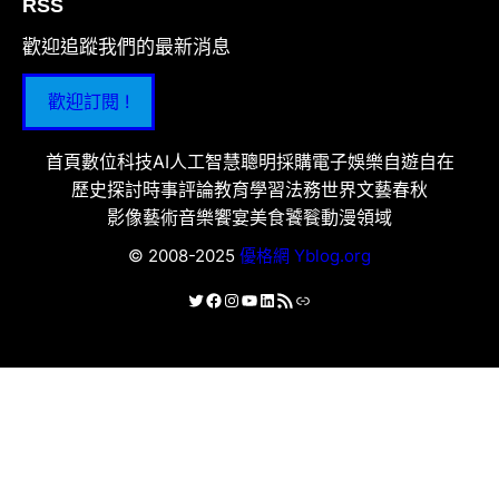
RSS
歡迎追蹤我們的最新消息
歡迎訂閱 !
首頁
數位科技
AI人工智慧
聰明採購
電子娛樂
自遊自在
歷史探討
時事評論
教育學習
法務世界
文藝春秋
影像藝術
音樂饗宴
美食饕餮
動漫領域
© 2008-2025
優格網 Yblog.org
X
Facebook
Instagram
YouTube
LinkedIn
RSS 資訊提供
連結