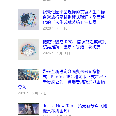
視覺化圖卡呈現你的真實人生：從
台灣旅行足跡到程式職涯，全面進
化的「人生成就系統」生態圈
2026 年 7 月 10 日
把旅行變成 RPG！開源旅遊成就系
統讓足跡、徽章、等級一次擁有
2026 年 7 月 9 日
帶來全新設定介面與未來圖檔格
式！Firefox 152 穩定版正式釋出，
新增網址列一鍵靜音與跨網域金鑰
登入
2026 年 6 月 17 日
Just a New Tab – 拾光新分頁（隨
機桌布與金句）