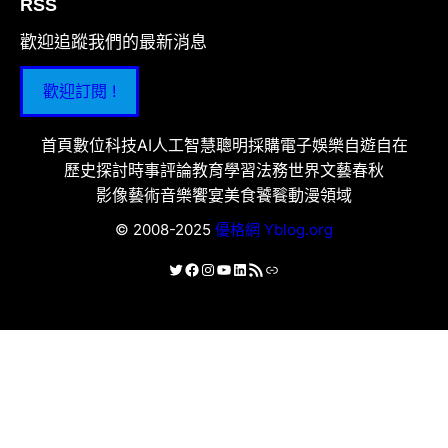
RSS
歡迎追蹤我們的最新消息
歡迎訂閱 !
首頁
數位科技
AI人工智慧
聰明採購
電子娛樂
自遊自在
歷史探討
時事評論
教育學習
法務世界
文藝春秋
影像藝術
音樂饗宴
美食饕餮
動漫領域
© 2008-2025
優格網 Yblog.org
X
Facebook
Instagram
YouTube
LinkedIn
RSS 資訊提供
連結