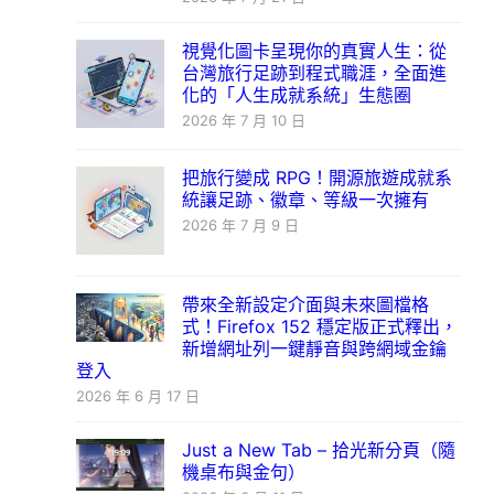
視覺化圖卡呈現你的真實人生：從
台灣旅行足跡到程式職涯，全面進
化的「人生成就系統」生態圈
2026 年 7 月 10 日
把旅行變成 RPG！開源旅遊成就系
統讓足跡、徽章、等級一次擁有
2026 年 7 月 9 日
帶來全新設定介面與未來圖檔格
式！Firefox 152 穩定版正式釋出，
新增網址列一鍵靜音與跨網域金鑰
登入
2026 年 6 月 17 日
Just a New Tab – 拾光新分頁（隨
機桌布與金句）