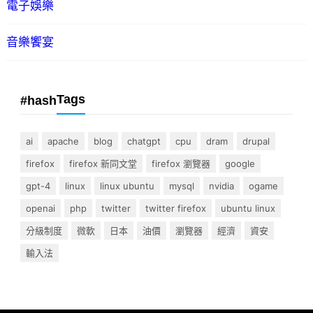
電子娛樂
音樂饗宴
Tags
#hash
ai
apache
blog
chatgpt
cpu
dram
drupal
firefox
firefox 新同文堂
firefox 瀏覽器
google
gpt-4
linux
linux ubuntu
mysql
nvidia
ogame
openai
php
twitter
twitter firefox
ubuntu linux
分級制度
微軟
日本
油價
瀏覽器
經濟
資安
輸入法