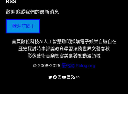
RSS
歡迎追蹤我們的最新消息
歡迎訂閱 !
首頁
數位科技
AI人工智慧
聰明採購
電子娛樂
自遊自在
歷史探討
時事評論
教育學習
法務世界
文藝春秋
影像藝術
音樂饗宴
美食饕餮
動漫領域
© 2008-2025
優格網 Yblog.org
X
Facebook
Instagram
YouTube
LinkedIn
RSS 資訊提供
連結