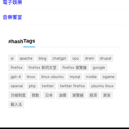
電子娛樂
音樂饗宴
Tags
#hash
ai
apache
blog
chatgpt
cpu
dram
drupal
firefox
firefox 新同文堂
firefox 瀏覽器
google
gpt-4
linux
linux ubuntu
mysql
nvidia
ogame
openai
php
twitter
twitter firefox
ubuntu linux
分級制度
微軟
日本
油價
瀏覽器
經濟
資安
輸入法