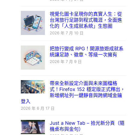
視覺化圖卡呈現你的真實人生：從
台灣旅行足跡到程式職涯，全面進
化的「人生成就系統」生態圈
2026 年 7 月 10 日
把旅行變成 RPG！開源旅遊成就系
統讓足跡、徽章、等級一次擁有
2026 年 7 月 9 日
帶來全新設定介面與未來圖檔格
式！Firefox 152 穩定版正式釋出，
新增網址列一鍵靜音與跨網域金鑰
登入
2026 年 6 月 17 日
Just a New Tab – 拾光新分頁（隨
機桌布與金句）