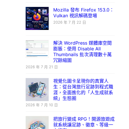
Mozilla 發布 Firefox 153.0：
Vulkan 視訊解碼登場
2026 年 7 月 22 日
解決 WordPress 媒體庫空間
膨脹：使用 Disable All
Thumbnails 批次清理數十萬
冗餘縮圖
2026 年 7 月 21 日
視覺化圖卡呈現你的真實人
生：從台灣旅行足跡到程式職
涯，全面進化的「人生成就系
統」生態圈
2026 年 7 月 10 日
把旅行變成 RPG！開源旅遊成
就系統讓足跡、徽章、等級一