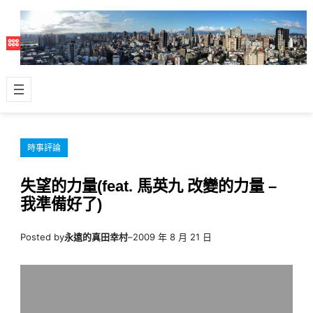
跳
至
主
要
內
容
時事評論
失望的力量(feat. 馬英九 改變的力量 –
我準備好了)
Posted by
永遠的真田幸村
–
2009 年 8 月 21 日