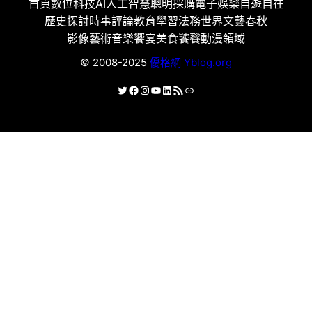
首頁
數位科技
AI人工智慧
聰明採購
電子娛樂
自遊自在
歷史探討
時事評論
教育學習
法務世界
文藝春秋
影像藝術
音樂饗宴
美食饕餮
動漫領域
© 2008-2025
優格網 Yblog.org
X
Facebook
Instagram
YouTube
LinkedIn
RSS 資訊提供
連結