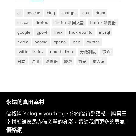
ai
apache
blog
chatgpt
cpu
dram
drupal
firefox
firefox 新同文堂
firefox 瀏覽器
google
gpt-4
linux
linux ubuntu
mysql
nvidia
ogame
openai
php
twitter
twitter firefox
ubuntu linux
分級制度
微軟
日本
油價
瀏覽器
經濟
資安
輸入法
永遠的真田幸村
優格網 Yblog = yourblog，你的優質部落格。願真田
幸村紅鎧策馬赤備突擊的身影，帶給我們更多的勇氣。
優格網