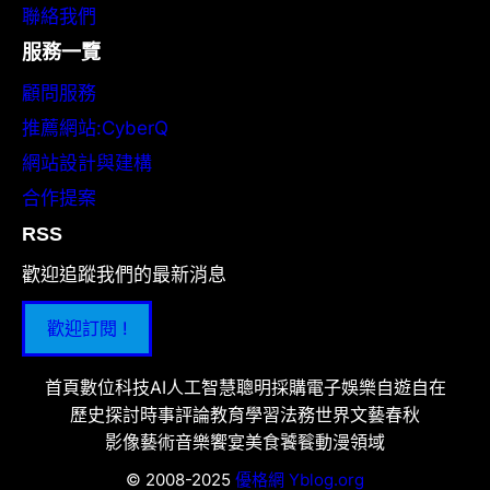
聯絡我們
服務一覽
顧問服務
推薦網站:CyberQ
網站設計與建構
合作提案
RSS
歡迎追蹤我們的最新消息
歡迎訂閱 !
首頁
數位科技
AI人工智慧
聰明採購
電子娛樂
自遊自在
歷史探討
時事評論
教育學習
法務世界
文藝春秋
影像藝術
音樂饗宴
美食饕餮
動漫領域
© 2008-2025
優格網 Yblog.org