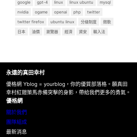
google
gpt-4
linux
linux ubuntu
mysql
nvidia
ogame
openai
php
twitter
twitter firefox
ubuntu linux
分級制度
微軟
日本
油價
瀏覽器
經濟
資安
輸入法
永遠的真田幸村
優格網 Yblog = yourblog，你的優質部落格。願真田
幸村紅鎧策馬赤備突擊的身影，帶給我們更多的勇氣。
優格網
關於我們
團隊組成
最新消息