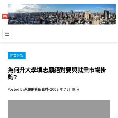
跳
至
主
要
內
容
時事評論
為何升大學填志願絕對要與就業市場掛
鉤?
Posted by
永遠的真田幸村
–
2009 年 7 月 19 日