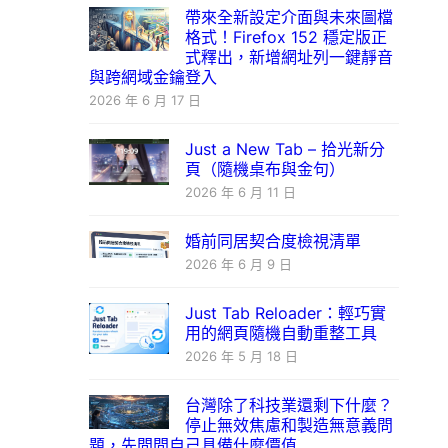
帶來全新設定介面與未來圖檔
格式！Firefox 152 穩定版正
式釋出，新增網址列一鍵靜音
與跨網域金鑰登入
2026 年 6 月 17 日
Just a New Tab – 拾光新分
頁（隨機桌布與金句）
2026 年 6 月 11 日
婚前同居契合度檢視清單
2026 年 6 月 9 日
Just Tab Reloader：輕巧實
用的網頁隨機自動重整工具
2026 年 5 月 18 日
台灣除了科技業還剩下什麼？
停止無效焦慮和製造無意義問
題，先問問自己具備什麼價值