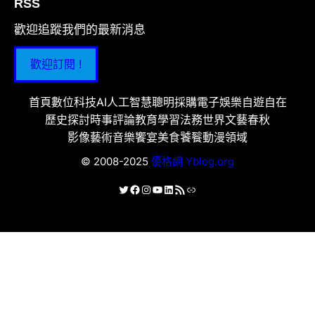
RSS
歡迎追蹤我們的最新消息
歡迎訂閱 !
首頁
數位科技
AI人工智慧
聰明採購
電子娛樂
自遊自在
歷史探討
時事評論
教育學習
法務世界
文藝春秋
影像藝術
音樂饗宴
美食饕餮
動漫領域
© 2008-2025
優格網 Yblog.org
X
Facebook
Instagram
YouTube
LinkedIn
RSS 資訊提供
連結