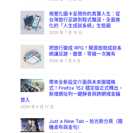
視覺化圖卡呈現你的真實人生：從
台灣旅行足跡到程式職涯，全面進
化的「人生成就系統」生態圈
2026 年 7 月 10 日
把旅行變成 RPG！開源旅遊成就系
統讓足跡、徽章、等級一次擁有
2026 年 7 月 9 日
帶來全新設定介面與未來圖檔格
式！Firefox 152 穩定版正式釋出，
新增網址列一鍵靜音與跨網域金鑰
登入
2026 年 6 月 17 日
Just a New Tab – 拾光新分頁（隨
機桌布與金句）