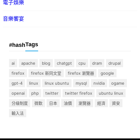
電子娛樂
音樂饗宴
Tags
#hash
ai
apache
blog
chatgpt
cpu
dram
drupal
firefox
firefox 新同文堂
firefox 瀏覽器
google
gpt-4
linux
linux ubuntu
mysql
nvidia
ogame
openai
php
twitter
twitter firefox
ubuntu linux
分級制度
微軟
日本
油價
瀏覽器
經濟
資安
輸入法