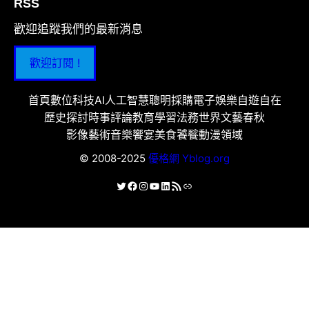
RSS
歡迎追蹤我們的最新消息
歡迎訂閱 !
首頁
數位科技
AI人工智慧
聰明採購
電子娛樂
自遊自在
歷史探討
時事評論
教育學習
法務世界
文藝春秋
影像藝術
音樂饗宴
美食饕餮
動漫領域
© 2008-2025
優格網 Yblog.org
X
Facebook
Instagram
YouTube
LinkedIn
RSS 資訊提供
連結