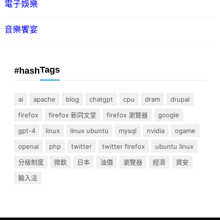
電子娛樂
音樂饗宴
Tags
#hash
ai
apache
blog
chatgpt
cpu
dram
drupal
firefox
firefox 新同文堂
firefox 瀏覽器
google
gpt-4
linux
linux ubuntu
mysql
nvidia
ogame
openai
php
twitter
twitter firefox
ubuntu linux
分級制度
微軟
日本
油價
瀏覽器
經濟
資安
輸入法