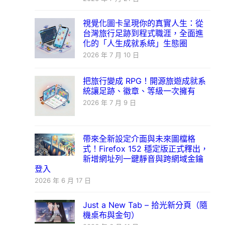
視覺化圖卡呈現你的真實人生：從
台灣旅行足跡到程式職涯，全面進
化的「人生成就系統」生態圈
2026 年 7 月 10 日
把旅行變成 RPG！開源旅遊成就系
統讓足跡、徽章、等級一次擁有
2026 年 7 月 9 日
帶來全新設定介面與未來圖檔格
式！Firefox 152 穩定版正式釋出，
新增網址列一鍵靜音與跨網域金鑰
登入
2026 年 6 月 17 日
Just a New Tab – 拾光新分頁（隨
機桌布與金句）