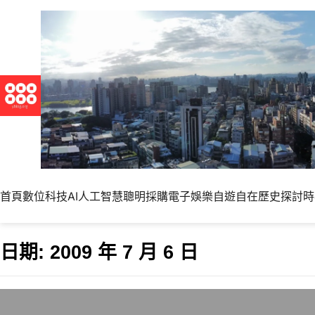
首頁
數位科技
AI人工智慧
聰明採購
電子娛樂
自遊自在
歷史探討
時
日期:
2009 年 7 月 6 日
最近的超音波產檢