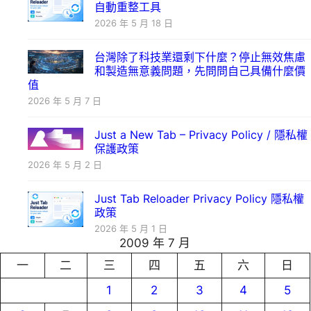
自動重整工具
2026 年 5 月 18 日
台灣除了科技業還剩下什麼？停止無效焦慮
和製造無意義問題，先問問自己具備什麼價
值
2026 年 5 月 7 日
Just a New Tab – Privacy Policy / 隱私權
保護政策
2026 年 5 月 2 日
Just Tab Reloader Privacy Policy 隱私權
政策
2026 年 5 月 1 日
2009 年 7 月
一
二
三
四
五
六
日
1
2
3
4
5