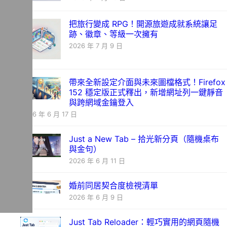
把旅行變成 RPG！開源旅遊成就系統讓足
跡、徽章、等級一次擁有
2026 年 7 月 9 日
帶來全新設定介面與未來圖檔格式！Firefox
152 穩定版正式釋出，新增網址列一鍵靜音
與跨網域金鑰登入
2026 年 6 月 17 日
Just a New Tab – 拾光新分頁（隨機桌布
與金句）
2026 年 6 月 11 日
婚前同居契合度檢視清單
2026 年 6 月 9 日
Just Tab Reloader：輕巧實用的網頁隨機