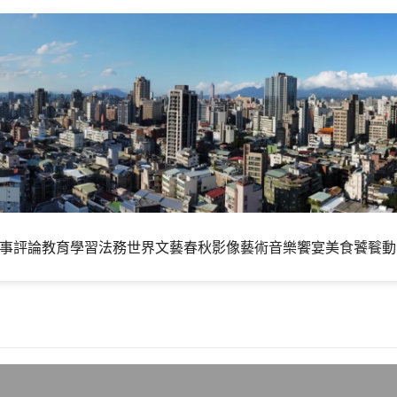
事評論
教育學習
法務世界
文藝春秋
影像藝術
音樂饗宴
美食饕餮
動
，頭比較大