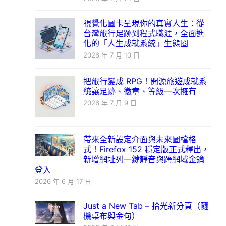
視覺化圖卡呈現你的真實人生：從
台灣旅行足跡到程式職涯，全面進
化的「人生成就系統」生態圈
2026 年 7 月 10 日
把旅行變成 RPG！開源旅遊成就系
統讓足跡、徽章、等級一次擁有
2026 年 7 月 9 日
帶來全新設定介面與未來圖檔格
式！Firefox 152 穩定版正式釋出，
新增網址列一鍵靜音與跨網域金鑰
登入
2026 年 6 月 17 日
Just a New Tab – 拾光新分頁（隨
機桌布與金句）