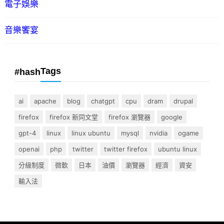
電子娛樂
音樂饗宴
Tags
#hash
ai
apache
blog
chatgpt
cpu
dram
drupal
firefox
firefox 新同文堂
firefox 瀏覽器
google
gpt-4
linux
linux ubuntu
mysql
nvidia
ogame
openai
php
twitter
twitter firefox
ubuntu linux
分級制度
微軟
日本
油價
瀏覽器
經濟
資安
輸入法