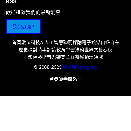
RSS
歡迎追蹤我們的最新消息
歡迎訂閱 !
首頁
數位科技
AI人工智慧
聰明採購
電子娛樂
自遊自在
歷史探討
時事評論
教育學習
法務世界
文藝春秋
影像藝術
音樂饗宴
美食饕餮
動漫領域
© 2008-2025
優格網 Yblog.org
X
Facebook
Instagram
YouTube
LinkedIn
RSS 資訊提供
連結