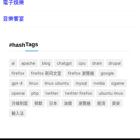
電子娛樂
音樂饗宴
Tags
#hash
ai
apache
blog
chatgpt
cpu
dram
drupal
firefox
firefox 新同文堂
firefox 瀏覽器
google
gpt-4
linux
linux ubuntu
mysql
nvidia
ogame
openai
php
twitter
twitter firefox
ubuntu linux
分級制度
微軟
日本
油價
瀏覽器
經濟
資安
輸入法