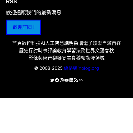
RSS
歡迎追蹤我們的最新消息
歡迎訂閱 !
首頁
數位科技
AI人工智慧
聰明採購
電子娛樂
自遊自在
歷史探討
時事評論
教育學習
法務世界
文藝春秋
影像藝術
音樂饗宴
美食饕餮
動漫領域
© 2008-2025
優格網 Yblog.org
X
Facebook
Instagram
YouTube
LinkedIn
RSS 資訊提供
連結