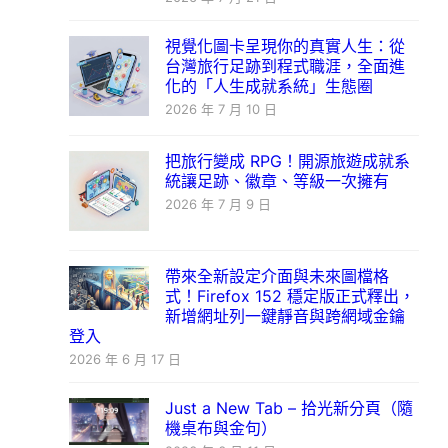
視覺化圖卡呈現你的真實人生：從
台灣旅行足跡到程式職涯，全面進
化的「人生成就系統」生態圈
2026 年 7 月 10 日
把旅行變成 RPG！開源旅遊成就系
統讓足跡、徽章、等級一次擁有
2026 年 7 月 9 日
帶來全新設定介面與未來圖檔格
式！Firefox 152 穩定版正式釋出，
新增網址列一鍵靜音與跨網域金鑰
登入
2026 年 6 月 17 日
Just a New Tab – 拾光新分頁（隨
機桌布與金句）