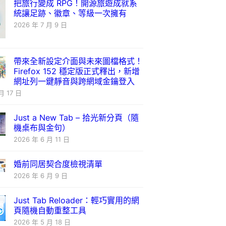
把旅行變成 RPG！開源旅遊成就系
統讓足跡、徽章、等級一次擁有
2026 年 7 月 9 日
帶來全新設定介面與未來圖檔格式！
Firefox 152 穩定版正式釋出，新增
網址列一鍵靜音與跨網域金鑰登入
月 17 日
Just a New Tab – 拾光新分頁（隨
機桌布與金句）
2026 年 6 月 11 日
婚前同居契合度檢視清單
2026 年 6 月 9 日
Just Tab Reloader：輕巧實用的網
頁隨機自動重整工具
2026 年 5 月 18 日