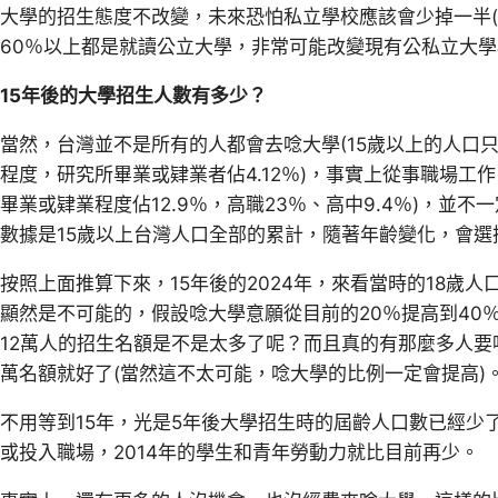
大學的招生態度不改變，未來恐怕私立學校應該會少掉一半(
60％以上都是就讀公立大學，非常可能改變現有公私立大學
15年後的大學招生人數有多少？
當然，台灣並不是所有的人都會去唸大學(15歲以上的人口只有
程度，研究所畢業或肄業者佔4.12％)，事實上從事職場工
畢業或肄業程度佔12.9％，高職23％、高中9.4％)，並
數據是15歲以上台灣人口全部的累計，隨著年齡變化，會
按照上面推算下來，15年後的2024年，來看當時的18歲人口
顯然是不可能的，假設唸大學意願從目前的20％提高到40
12萬人的招生名額是不是太多了呢？而且真的有那麼多人要
萬名額就好了(當然這不太可能，唸大學的比例一定會提高)
不用等到15年，光是5年後大學招生時的屆齡人口數已經少了
或投入職場，2014年的學生和青年勞動力就比目前再少。