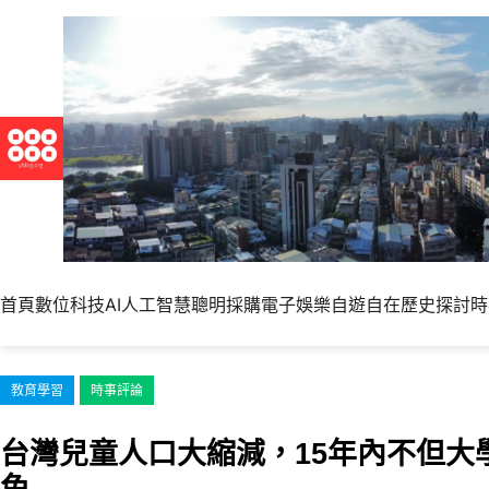
跳
至
主
要
內
容
首頁
數位科技
AI人工智慧
聰明採購
電子娛樂
自遊自在
歷史探討
時
教育學習
時事評論
台灣兒童人口大縮減，15年內不但大
免