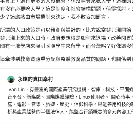
事實上，還有更多的人沒機會，也沒經費來唸大學，這樣的
有沒有必要唸大學？這是制度和社會結構問題，值得探討。
少？這應該由市場機制來決定，我不敢妄加斷言。
所謂的人口政策是可以預測與設計的，比方說當嬰兒潮開始
嬰兒潮上來的人口時，政府要想得是如何來退場，改善閒置
國有一堆學店來吸引國際學生來留學。而台灣呢？好像還沒
這牽涉到教育資源重分配與整體教育品質的問題，也關係到
永遠的真田幸村
Ivan Lin，有豐富的國際產業研究機構、智庫、科技、平面
音平台、新媒體、國際媒體經驗，Linux使用者。 關心時
寫、電影、音樂、旅遊、歷史，信仰科學。是能善用科技的
析與產業趨勢的半個法律人、能整合行銷概念的多元內容工