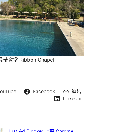
教堂 Ribbon Chapel
ouTube
Facebook
連結
LinkedIn
Just Ad Blocker 上架 Chrome