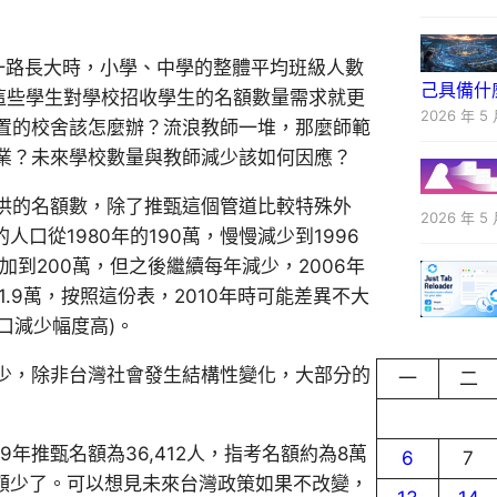
們一路長大時，小學、中學的整體平均班級人數
己具備什
這些學生對學校招收學生的名額數量需求就更
2026 年 5 
置的校舍該怎麼辦？流浪教師一堆，那麼師範
業？未來學校數量與教師減少該如何因應？
供的名額數，除了推甄這個管道比較特殊外
2026 年 5 
口從1980年的190萬，慢慢減少到1996
還增加到200萬，但之後繼續每年減少，2006年
161.9萬，按照這份表，2010年時可能差異不大
人口減少幅度高)。
少，除非台灣社會發生結構性變化，大部分的
一
二
9年推甄名額為36,412人，指考名額約為8萬
6
7
學名額少了。可以想見未來台灣政策如果不改變，