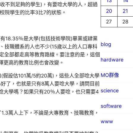
13
14
收不到足夠的學生)，有要唸大學的人，超過
20
21
校院學生的比率3比7的狀態。
27
28
18.35％是大學(包括技術學院)畢業或肄業
blog
作、技職體系的人也不少(15歲以上的人口專科
不一定全部都走高等教育路線。要注意的是，這個
hardware
選擇更高的教育比例也會改變。
MO群像
(假設估101萬/5約20萬)，這些人全部唸大學
％好了，也就是只有8萬人要唸大學，請問目前
science
唸大學嗎？如果只有20％人要唸，也只需要4
。
software
1.3萬人上下，不論是大專教育、技職教育，
www