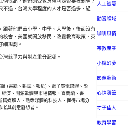
比例很高，他們的受教育權利是否要被剝奪？
人工智慧
只不過，台灣大學程度的人才是否過多，過
動漫領域
，跟著他們蓋小學、中學、大學後，後面沒有
咖啡風情
的校舍，美國就開放移民，改變教育政策，英
仔細規劃。
宗教產業
台灣競爭力與財產重分配哪。
小說幻夢
影像藝術
媒體 (書籍、雜誌、報紙)、電子廣電媒體、影
心情隨筆
事、經濟、開源軟體與市場情報，喜閱讀、書
新舊媒體人、熟悉媒體的科技人、懂得市場分
作者與創意發想者。
才子佳人
教育學習