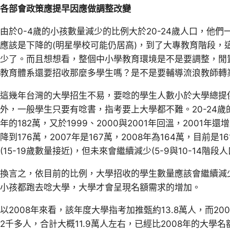
各部會政策應提早因應做調整改變
由於0-4歲的小孩數量減少的比例大於20-24歲人口，他
應該是下降的(明星學校可能仍居高)，到了大專教育階段，
少了。而且想想看，整個中小學教育環境是不是要調整，閒
教育體系還要招收那麼多學生嗎？是不是要輔導流浪教師轉
這幾年台灣的大學招生不易，要唸的學生人數小於大學總提
外，一般學生只要有唸書，指考要上大學都不難。20-24歲的人
年的182萬，又於1999、2000與2001年回溫，2001年
降到176萬，2007年是167萬，2008年為164萬，目前是
(15-19歲數量接近)，但未來會繼續減少(5-9與10-14階段
換言之，依目前的比例，大學招收的學生數量應該會繼續減
小孩都跑去唸大學，大學才會呈現名額需求的增加。
以2008年來看，該年度大學指考加推甄約13.8萬人，而200
2千多人，合計大概11.9萬人左右，已經比2008年的大