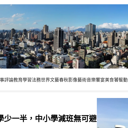
事評論
教育學習
法務世界
文藝春秋
影像藝術
音樂饗宴
美食饕餮
動
學少一半，中小學減班無可避