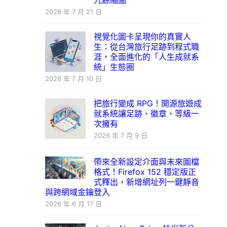
冗餘縮圖
2026 年 7 月 21 日
視覺化圖卡呈現你的真實人
生：從台灣旅行足跡到程式職
涯，全面進化的「人生成就系
統」生態圈
2026 年 7 月 10 日
把旅行變成 RPG！開源旅遊成
就系統讓足跡、徽章、等級一
次擁有
2026 年 7 月 9 日
帶來全新設定介面與未來圖檔
格式！Firefox 152 穩定版正
式釋出，新增網址列一鍵靜音
與跨網域金鑰登入
2026 年 6 月 17 日