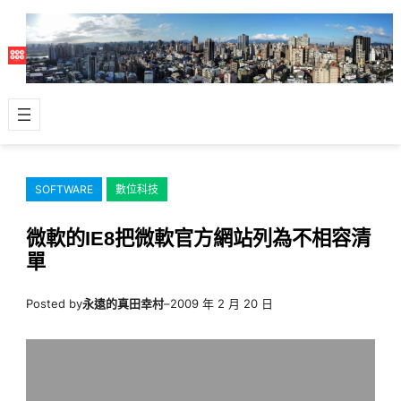
跳
至
主
要
內
容
SOFTWARE
數位科技
微軟的IE8把微軟官方網站列為不相容清
單
Posted by
永遠的真田幸村
–
2009 年 2 月 20 日