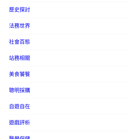
歷史探討
法務世界
社會百態
站務相關
美食饕餮
聰明採購
自遊自在
遊戲評析
醫學保健