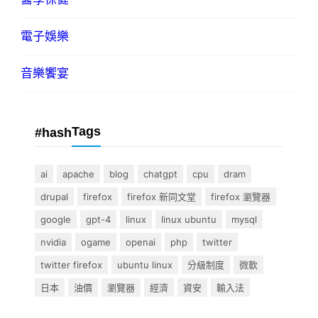
電子娛樂
音樂饗宴
Tags
#hash
ai
apache
blog
chatgpt
cpu
dram
drupal
firefox
firefox 新同文堂
firefox 瀏覽器
google
gpt-4
linux
linux ubuntu
mysql
nvidia
ogame
openai
php
twitter
twitter firefox
ubuntu linux
分級制度
微軟
日本
油價
瀏覽器
經濟
資安
輸入法