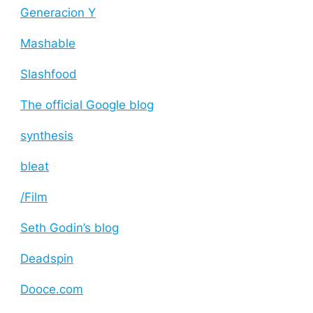
Generacion Y
Mashable
Slashfood
The official Google blog
synthesis
bleat
/Film
Seth Godin’s blog
Deadspin
Dooce.com