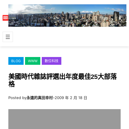
跳
至
主
要
內
容
BLOG
WWW
數位科技
美國時代雜誌評選出年度最佳25大部落
格
Posted by
永遠的真田幸村
–
2009 年 2 月 18 日