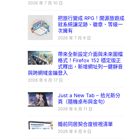
2026 年 7 月 10 日
把旅行變成 RPG！開源旅遊成
就系統讓足跡、徽章、等級一
次擁有
2026 年 7 月 9 日
帶來全新設定介面與未來圖檔
格式！Firefox 152 穩定版正
式釋出，新增網址列一鍵靜音
與跨網域金鑰登入
2026 年 6 月 17 日
Just a New Tab – 拾光新分
頁（隨機桌布與金句）
2026 年 6 月 11 日
婚前同居契合度檢視清單
2026 年 6 月 9 日