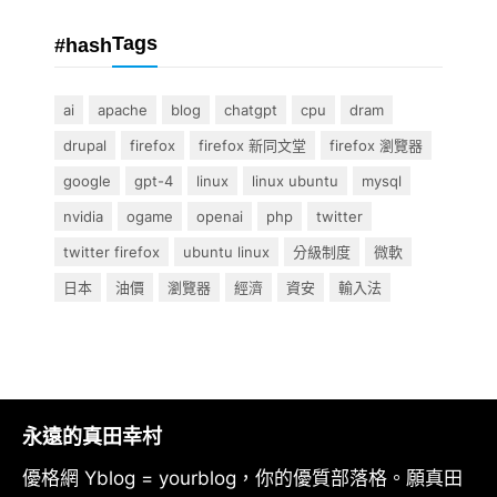
Tags
#hash
ai
apache
blog
chatgpt
cpu
dram
drupal
firefox
firefox 新同文堂
firefox 瀏覽器
google
gpt-4
linux
linux ubuntu
mysql
nvidia
ogame
openai
php
twitter
twitter firefox
ubuntu linux
分級制度
微軟
日本
油價
瀏覽器
經濟
資安
輸入法
永遠的真田幸村
優格網 Yblog = yourblog，你的優質部落格。願真田