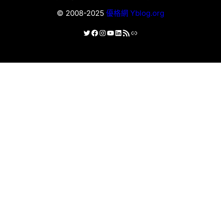
© 2008-2025
優格網 Yblog.org
X
Facebook
Instagram
YouTube
LinkedIn
RSS 資訊提供
連結