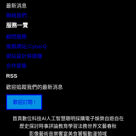
最新消息
聯絡我們
服務一覽
顧問服務
推薦網站:CyberQ
網站設計與建構
合作提案
RSS
歡迎追蹤我們的最新消息
歡迎訂閱 !
首頁
數位科技
AI人工智慧
聰明採購
電子娛樂
自遊自在
歷史探討
時事評論
教育學習
法務世界
文藝春秋
影像藝術
音樂饗宴
美食饕餮
動漫領域