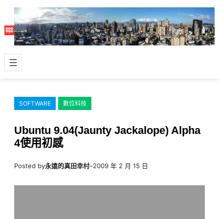
跳
至
主
要
內
容
SOFTWARE
數位科技
Ubuntu 9.04(Jaunty Jackalope) Alpha
4使用初感
Posted by
永遠的真田幸村
–
2009 年 2 月 15 日