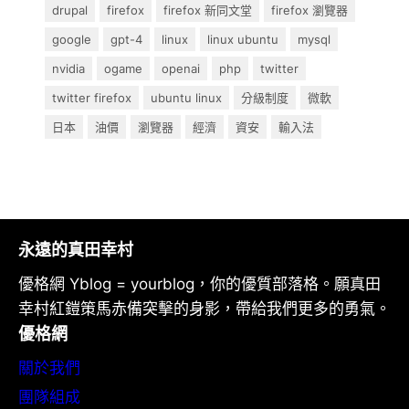
drupal
firefox
firefox 新同文堂
firefox 瀏覽器
google
gpt-4
linux
linux ubuntu
mysql
nvidia
ogame
openai
php
twitter
twitter firefox
ubuntu linux
分級制度
微軟
日本
油價
瀏覽器
經濟
資安
輸入法
永遠的真田幸村
優格網 Yblog = yourblog，你的優質部落格。願真田
幸村紅鎧策馬赤備突擊的身影，帶給我們更多的勇氣。
優格網
關於我們
團隊組成