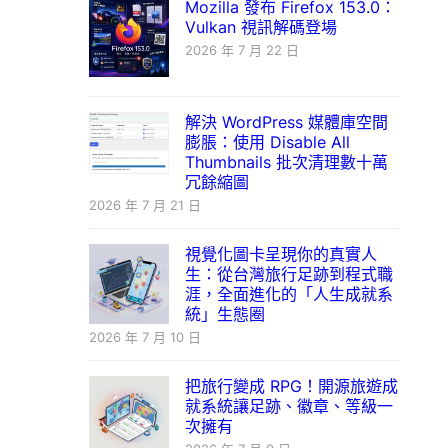
Mozilla 發布 Firefox 153.0：
Vulkan 視訊解碼登場
2026 年 7 月 22 日
解決 WordPress 媒體庫空間
膨脹：使用 Disable All
Thumbnails 批次清理數十萬
冗餘縮圖
2026 年 7 月 21 日
視覺化圖卡呈現你的真實人
生：從台灣旅行足跡到程式職
涯，全面進化的「人生成就系
統」生態圈
2026 年 7 月 10 日
把旅行變成 RPG！開源旅遊成
就系統讓足跡、徽章、等級一
次擁有