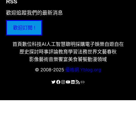
RSS
歡迎追蹤我們的最新消息
歡迎訂閱 !
首頁
數位科技
AI人工智慧
聰明採購
電子娛樂
自遊自在
歷史探討
時事評論
教育學習
法務世界
文藝春秋
影像藝術
音樂饗宴
美食饕餮
動漫領域
© 2008-2025
優格網 Yblog.org
X
Facebook
Instagram
YouTube
LinkedIn
RSS 資訊提供
連結