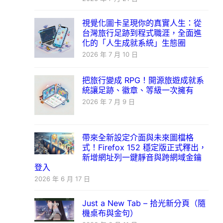
視覺化圖卡呈現你的真實人生：從
台灣旅行足跡到程式職涯，全面進
化的「人生成就系統」生態圈
2026 年 7 月 10 日
把旅行變成 RPG！開源旅遊成就系
統讓足跡、徽章、等級一次擁有
2026 年 7 月 9 日
帶來全新設定介面與未來圖檔格
式！Firefox 152 穩定版正式釋出，
新增網址列一鍵靜音與跨網域金鑰
登入
2026 年 6 月 17 日
Just a New Tab – 拾光新分頁（隨
機桌布與金句）