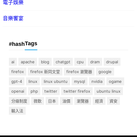
電子娛樂
音樂饗宴
Tags
#hash
ai
apache
blog
chatgpt
cpu
dram
drupal
firefox
firefox 新同文堂
firefox 瀏覽器
google
gpt-4
linux
linux ubuntu
mysql
nvidia
ogame
openai
php
twitter
twitter firefox
ubuntu linux
分級制度
微軟
日本
油價
瀏覽器
經濟
資安
輸入法