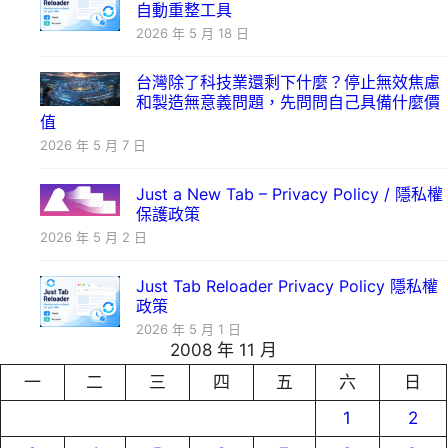
自動重整工具
2026 年 5 月 18 日
台灣除了科技業還剩下什麼？停止無效焦慮
和製造無意義問題，先問問自己具備什麼價
值
2026 年 5 月 7 日
Just a New Tab – Privacy Policy / 隱私權
保護政策
2026 年 5 月 2 日
Just Tab Reloader Privacy Policy 隱私權
政策
2026 年 5 月 1 日
2008 年 11 月
一
二
三
四
五
六
日
1
2