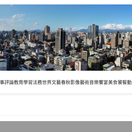
事評論
教育學習
法務世界
文藝春秋
影像藝術
音樂饗宴
美食饕餮
動
C產品