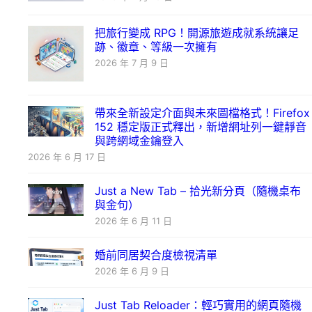
把旅行變成 RPG！開源旅遊成就系統讓足
跡、徽章、等級一次擁有
2026 年 7 月 9 日
帶來全新設定介面與未來圖檔格式！Firefox
152 穩定版正式釋出，新增網址列一鍵靜音
與跨網域金鑰登入
2026 年 6 月 17 日
Just a New Tab – 拾光新分頁（隨機桌布
與金句）
2026 年 6 月 11 日
婚前同居契合度檢視清單
2026 年 6 月 9 日
Just Tab Reloader：輕巧實用的網頁隨機