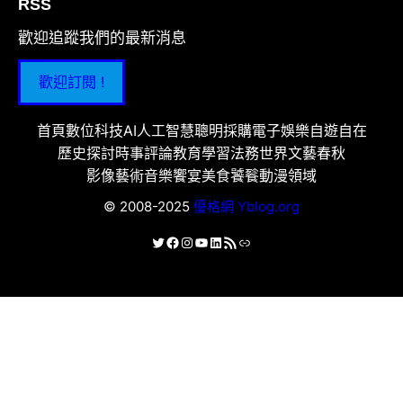
RSS
歡迎追蹤我們的最新消息
歡迎訂閱 !
首頁
數位科技
AI人工智慧
聰明採購
電子娛樂
自遊自在
歷史探討
時事評論
教育學習
法務世界
文藝春秋
影像藝術
音樂饗宴
美食饕餮
動漫領域
© 2008-2025
優格網 Yblog.org
X
Facebook
Instagram
YouTube
LinkedIn
RSS 資訊提供
連結