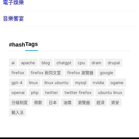
電子娛樂
音樂饗宴
Tags
#hash
ai
apache
blog
chatgpt
cpu
dram
drupal
firefox
firefox 新同文堂
firefox 瀏覽器
google
gpt-4
linux
linux ubuntu
mysql
nvidia
ogame
openai
php
twitter
twitter firefox
ubuntu linux
分級制度
微軟
日本
油價
瀏覽器
經濟
資安
輸入法