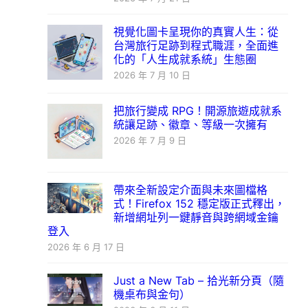
視覺化圖卡呈現你的真實人生：從
台灣旅行足跡到程式職涯，全面進
化的「人生成就系統」生態圈
2026 年 7 月 10 日
把旅行變成 RPG！開源旅遊成就系
統讓足跡、徽章、等級一次擁有
2026 年 7 月 9 日
帶來全新設定介面與未來圖檔格
式！Firefox 152 穩定版正式釋出，
新增網址列一鍵靜音與跨網域金鑰
登入
2026 年 6 月 17 日
Just a New Tab – 拾光新分頁（隨
機桌布與金句）