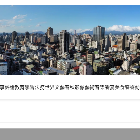
事評論
教育學習
法務世界
文藝春秋
影像藝術
音樂饗宴
美食饕餮
動
辨識即可拍攝影