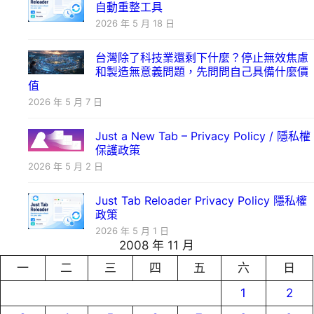
自動重整工具
2026 年 5 月 18 日
台灣除了科技業還剩下什麼？停止無效焦慮
和製造無意義問題，先問問自己具備什麼價
值
2026 年 5 月 7 日
Just a New Tab – Privacy Policy / 隱私權
保護政策
2026 年 5 月 2 日
Just Tab Reloader Privacy Policy 隱私權
政策
2026 年 5 月 1 日
2008 年 11 月
一
二
三
四
五
六
日
1
2