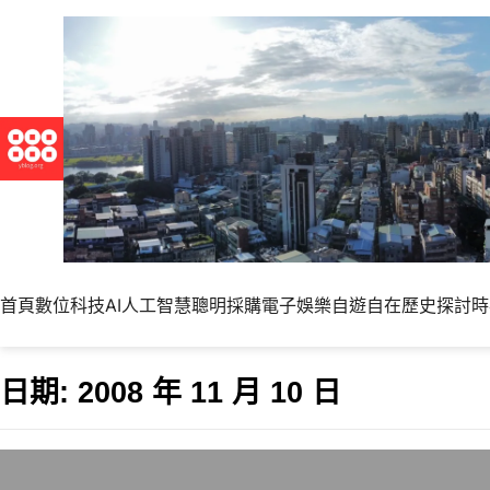
首頁
數位科技
AI人工智慧
聰明採購
電子娛樂
自遊自在
歷史探討
時
日期:
2008 年 11 月 10 日
超酷的概念性手移