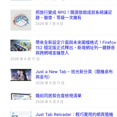
把旅行變成 RPG！開源旅遊成就系統讓足
跡、徽章、等級一次擁有
2026 年 7 月 9 日
帶來全新設定介面與未來圖檔格式！Firefox
152 穩定版正式釋出，新增網址列一鍵靜音
與跨網域金鑰登入
2026 年 6 月 17 日
Just a New Tab – 拾光新分頁（隨機桌布
與金句）
2026 年 6 月 11 日
婚前同居契合度檢視清單
2026 年 6 月 9 日
Just Tab Reloader：輕巧實用的網頁隨機