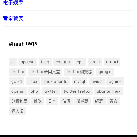
電子娛樂
音樂饗宴
Tags
#hash
ai
apache
blog
chatgpt
cpu
dram
drupal
firefox
firefox 新同文堂
firefox 瀏覽器
google
gpt-4
linux
linux ubuntu
mysql
nvidia
ogame
openai
php
twitter
twitter firefox
ubuntu linux
分級制度
微軟
日本
油價
瀏覽器
經濟
資安
輸入法