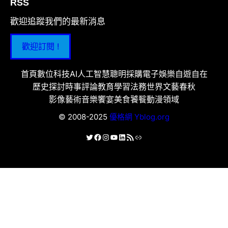
RSS
歡迎追蹤我們的最新消息
歡迎訂閱 !
首頁
數位科技
AI人工智慧
聰明採購
電子娛樂
自遊自在
歷史探討
時事評論
教育學習
法務世界
文藝春秋
影像藝術
音樂饗宴
美食饕餮
動漫領域
© 2008-2025
優格網 Yblog.org
X
Facebook
Instagram
YouTube
LinkedIn
RSS 資訊提供
連結