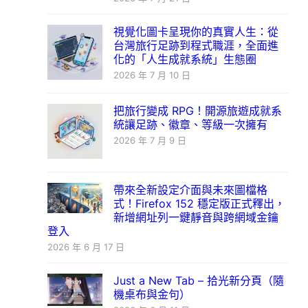
視覺化圖卡呈現你的真實人生：從
台灣旅行足跡到程式職涯，全面進
化的「人生成就系統」生態圈
2026 年 7 月 10 日
把旅行變成 RPG！開源旅遊成就系
統讓足跡、徽章、等級一次擁有
2026 年 7 月 9 日
帶來全新設定介面與未來圖檔格
式！Firefox 152 穩定版正式釋出，
新增網址列一鍵靜音與跨網域金鑰
登入
2026 年 6 月 17 日
Just a New Tab – 拾光新分頁（隨
機桌布與金句）