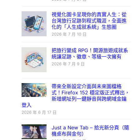
視覺化圖卡呈現你的真實人生：從
台灣旅行足跡到程式職涯，全面進
化的「人生成就系統」生態圈
2026 年 7 月 10 日
把旅行變成 RPG！開源旅遊成就系
統讓足跡、徽章、等級一次擁有
2026 年 7 月 9 日
帶來全新設定介面與未來圖檔格
式！Firefox 152 穩定版正式釋出，
新增網址列一鍵靜音與跨網域金鑰
登入
2026 年 6 月 17 日
Just a New Tab – 拾光新分頁（隨
機桌布與金句）