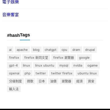
電子娛樂
音樂饗宴
Tags
#hash
ai
apache
blog
chatgpt
cpu
dram
drupal
firefox
firefox 新同文堂
firefox 瀏覽器
google
gpt-4
linux
linux ubuntu
mysql
nvidia
ogame
openai
php
twitter
twitter firefox
ubuntu linux
分級制度
微軟
日本
油價
瀏覽器
經濟
資安
輸入法