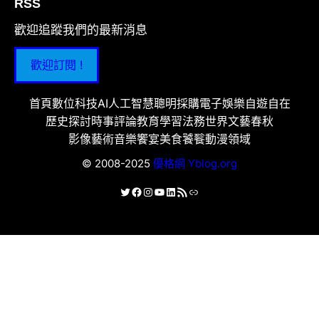
RSS
歡迎追蹤我們的最新消息
歡迎訂閱 !
首頁
數位科技
AI人工智慧
聰明採購
電子娛樂
自遊自在
歷史探討
時事評論
教育學習
法務世界
文藝春秋
影像藝術
音樂饗宴
美食饕餮
動漫領域
© 2008-2025
優格網 Yblog.org
X
Facebook
Instagram
YouTube
LinkedIn
RSS 資訊提供
連結