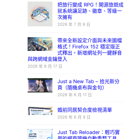
把旅行變成 RPG！開源旅遊成
就系統讓足跡、徽章、等級一
次擁有
2026 年 7 月 9 日
帶來全新設定介面與未來圖檔
格式！Firefox 152 穩定版正
式釋出，新增網址列一鍵靜音
與跨網域金鑰登入
2026 年 6 月 17 日
Just a New Tab – 拾光新分
頁（隨機桌布與金句）
2026 年 6 月 11 日
婚前同居契合度檢視清單
2026 年 6 月 9 日
Just Tab Reloader：輕巧實
用的網頁隨機自動重整工具