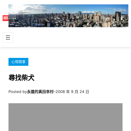
跳
至
主
要
內
容
心情隨筆
尋找柴犬
Posted by
永遠的真田幸村
–
2008 年 9 月 24 日