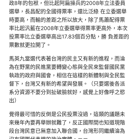
政8年的包袱，但比起阿扁操兵的2008年立法委員
選舉，長昌配的全國得票率，還比泛綠 在立委選舉
時要高，而輸的差距之所以放大，除了馬蕭配得票
率比起汎藍在2008年立委選舉得票率更高外，本次
投票率比立委選舉高出17.83個百分點，勝 負差距的
票數就更拉開了。
馬英九當選代表著台灣的民主又有新的進程，而淪
為在野黨的民進黨要轉變心態與全民來監督國民黨
執政的政府與國會，相信在這樣的新體制與全民監
督下，台灣又有新的希望與發展。（只要選後各派
系分資源不要分到扯破臉就好，感覺上好像呼之慾
出）
覺得最可惜的反倒是公民投票沒過，這類的議題未
來幾年內要再舉辦就難了，反正國際間也知道現階
段台灣民意已無意加入聯合國，台灣形同繼續淪為