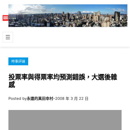
跳
至
主
要
內
容
時事評論
投票率與得票率均預測錯誤，大選後雜
感
Posted by
永遠的真田幸村
–
2008 年 3 月 22 日