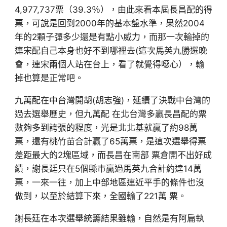
4,977,737票（39.3％），由此來看本屆長昌配的得
票，可說是回到2000年的基本盤水準，果然2004
年的2顆子彈多少還是有點小威力，而那一次輸掉的
連宋配自己本身也好不到哪裡去(這次馬英九勝選晚
會，連宋兩個人站在台上，看了就覺得噁心），輸
掉也算是正常吧。
九萬配在中台灣開胡(胡志強)，延續了決戰中台灣的
過去選舉歷史，但九萬配 在北台灣多贏長昌配的票
數夠多到誇張的程度，光是北北基就贏了約98萬
票，還有桃竹苗合計贏了65萬票，是這次選舉得票
差距最大的2塊區域，而長昌在南部 票倉開不出好成
績，謝長廷只在5個縣市贏過馬英九合計約達14萬
票，一來一往，加上中部地區連近平手的條件也沒
做到，以至於結算下來，全國輸了221萬 票。
謝長廷在本次選舉統籌結果雖輸，自然是有阿扁執