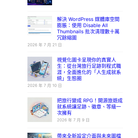
解決 WordPress 媒體庫空間
膨脹：使用 Disable All
Thumbnails 批次清理數十萬
冗餘縮圖
2026 年 7 月 21 日
視覺化圖卡呈現你的真實人
生：從台灣旅行足跡到程式職
涯，全面進化的「人生成就系
統」生態圈
2026 年 7 月 10 日
把旅行變成 RPG！開源旅遊成
就系統讓足跡、徽章、等級一
次擁有
2026 年 7 月 9 日
帶來全新設定介面與未來圖檔