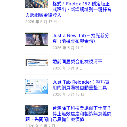
格式！Firefox 152 穩定版正
式釋出，新增網址列一鍵靜音
與跨網域金鑰登入
2026 年 6 月 17 日
Just a New Tab – 拾光新分
頁（隨機桌布與金句）
2026 年 6 月 11 日
婚前同居契合度檢視清單
2026 年 6 月 9 日
Just Tab Reloader：輕巧實
用的網頁隨機自動重整工具
2026 年 5 月 18 日
台灣除了科技業還剩下什麼？
停止無效焦慮和製造無意義問
題，先問問自己具備什麼價值
2026 年 5 月 7 日