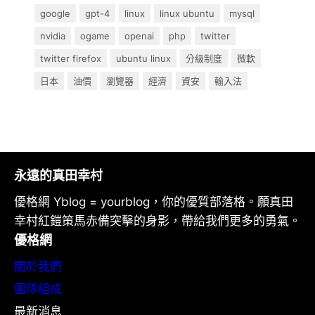
google
gpt-4
linux
linux ubuntu
mysql
nvidia
ogame
openai
php
twitter
twitter firefox
ubuntu linux
分級制度
微軟
日本
油價
瀏覽器
經濟
資安
輸入法
永遠的真田幸村
優格網 Yblog = yourblog，你的優質部落格。願真田
幸村紅鎧策馬赤備突擊的身影，帶給我們更多的勇氣。
優格網
關於我們
團隊組成
最新消息