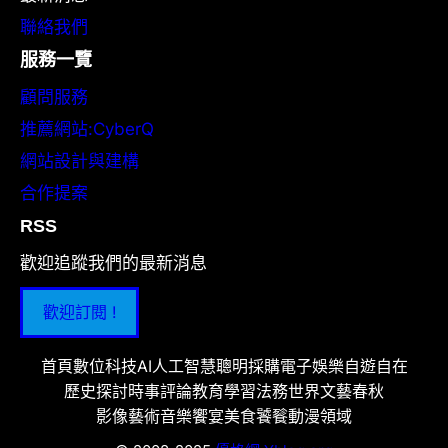
聯絡我們
服務一覽
顧問服務
推薦網站:CyberQ
網站設計與建構
合作提案
RSS
歡迎追蹤我們的最新消息
歡迎訂閱 !
首頁
數位科技
AI人工智慧
聰明採購
電子娛樂
自遊自在
歷史探討
時事評論
教育學習
法務世界
文藝春秋
影像藝術
音樂饗宴
美食饕餮
動漫領域