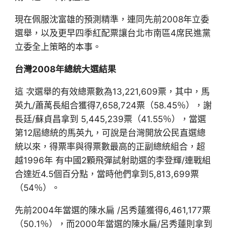
現在佩服沈富雄的預測精準，連同先前2008年立委
選舉，以及更早四季紅配票讓台北市南區4席民進黨
立委全上策略的本事。
台灣2008年總統大選結果
這 次選舉的有效總票數為13,221,609票，其中，馬
英九/蕭萬長組合獲得7,658,724票（58.45％），謝
長廷/蘇貞昌拿到 5,445,239票（41.55％），當選
第12屆總統的馬英九，可說是台灣開放公民直選總
統以來，得票率與得票數最高的正副總統組合，超
越1996年 有中國2顆飛彈試射助選的李登輝/連戰組
合達近4.5個百分點，當時他們拿到5,813,699票
（54％）。
先前2004年當選的陳水扁 /呂秀蓮獲得6,461,177票
（50.1％），而2000年當選的陳水扁/呂秀蓮則拿到