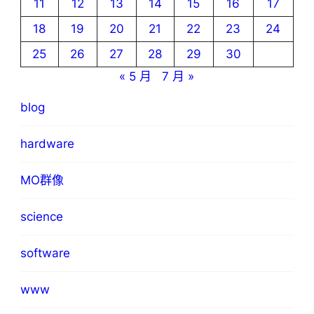
11
12
13
14
15
16
17
18
19
20
21
22
23
24
25
26
27
28
29
30
« 5 月
7 月 »
blog
hardware
MO群像
science
software
www