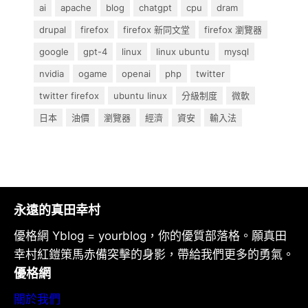
ai
apache
blog
chatgpt
cpu
dram
drupal
firefox
firefox 新同文堂
firefox 瀏覽器
google
gpt-4
linux
linux ubuntu
mysql
nvidia
ogame
openai
php
twitter
twitter firefox
ubuntu linux
分級制度
微軟
日本
油價
瀏覽器
經濟
資安
輸入法
永遠的真田幸村
優格網 Yblog = yourblog，你的優質部落格。願真田
幸村紅鎧策馬赤備突擊的身影，帶給我們更多的勇氣。
優格網
關於我們