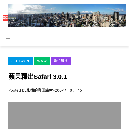
跳
至
主
要
內
容
SOFTWARE
WWW
數位科技
蘋果釋出Safari 3.0.1
Posted by
永遠的真田幸村
–
2007 年 6 月 15 日