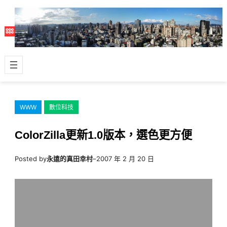
跳
至
主
要
內
容
WWW
數位科技
ColorZilla更新1.0版本，選色更方便
Posted by
永遠的真田幸村
–
2007 年 2 月 20 日