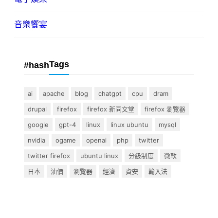
音樂饗宴
Tags
#hash
ai
apache
blog
chatgpt
cpu
dram
drupal
firefox
firefox 新同文堂
firefox 瀏覽器
google
gpt-4
linux
linux ubuntu
mysql
nvidia
ogame
openai
php
twitter
twitter firefox
ubuntu linux
分級制度
微軟
日本
油價
瀏覽器
經濟
資安
輸入法