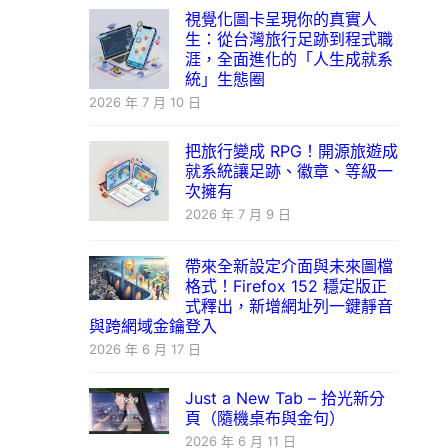
視覺化圖卡呈現你的真實人
生：從台灣旅行足跡到程式職
涯，全面進化的「人生成就系
統」生態圈
2026 年 7 月 10 日
把旅行變成 RPG！開源旅遊成
就系統讓足跡、徽章、等級一
次擁有
2026 年 7 月 9 日
帶來全新設定介面與未來圖檔
格式！Firefox 152 穩定版正
式釋出，新增網址列一鍵靜音
與跨網域金鑰登入
2026 年 6 月 17 日
Just a New Tab – 拾光新分
頁（隨機桌布與金句）
2026 年 6 月 11 日