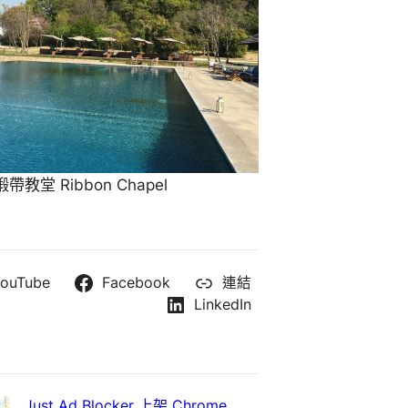
教堂 Ribbon Chapel
ouTube
Facebook
連結
LinkedIn
Just Ad Blocker 上架 Chrome