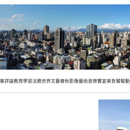
事評論
教育學習
法務世界
文藝春秋
影像藝術
音樂饗宴
美食饕餮
動