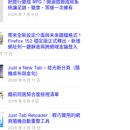
把旅行變成 RPG！開源旅遊成就系
統讓足跡、徽章、等級一次擁有
2026 年 7 月 9 日
帶來全新設定介面與未來圖檔格式！
Firefox 152 穩定版正式釋出，新增
網址列一鍵靜音與跨網域金鑰登入
月 17 日
Just a New Tab – 拾光新分頁（隨
機桌布與金句）
2026 年 6 月 11 日
婚前同居契合度檢視清單
2026 年 6 月 9 日
Just Tab Reloader：輕巧實用的網
頁隨機自動重整工具
2026 年 5 月 18 日