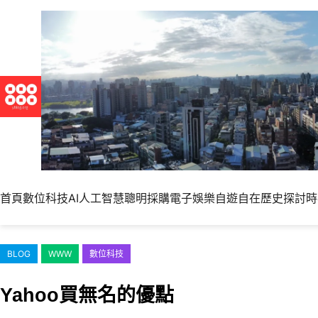
跳
至
主
要
內
容
首頁
數位科技
AI人工智慧
聰明採購
電子娛樂
自遊自在
歷史探討
時
BLOG
WWW
數位科技
Yahoo買無名的優點