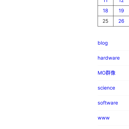
11
12
18
19
25
26
blog
hardware
MO群像
science
software
www