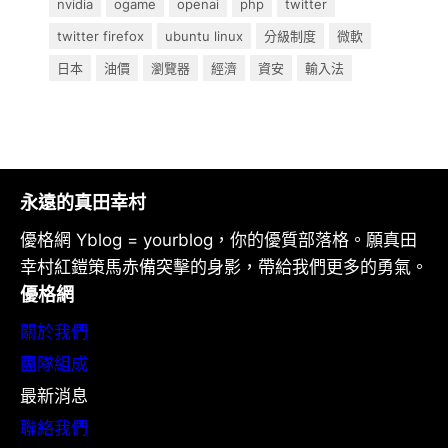
nvidia
ogame
openai
php
twitter
twitter firefox
ubuntu linux
分級制度
微軟
日本
油價
瀏覽器
經濟
資安
輸入法
永遠的真田幸村
優格網 Yblog = yourblog，你的優質部落格。願真田
幸村紅鎧策馬赤備突擊的身影，帶給我們更多的勇氣。
優格網
關於我們
團隊組成
最新消息
聯絡我們