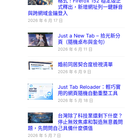
格式！Firefox 152 穩定版正
式釋出，新增網址列一鍵靜音
與跨網域金鑰登入
2026 年 6 月 17 日
Just a New Tab – 拾光新分
頁（隨機桌布與金句）
2026 年 6 月 11 日
婚前同居契合度檢視清單
2026 年 6 月 9 日
Just Tab Reloader：輕巧實
用的網頁隨機自動重整工具
2026 年 5 月 18 日
台灣除了科技業還剩下什麼？
停止無效焦慮和製造無意義問
題，先問問自己具備什麼價值
2026 年 5 月 7 日