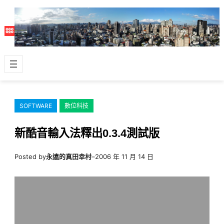
跳
至
主
要
內
容
SOFTWARE
數位科技
新酷音輸入法釋出0.3.4測試版
Posted by
永遠的真田幸村
–
2006 年 11 月 14 日