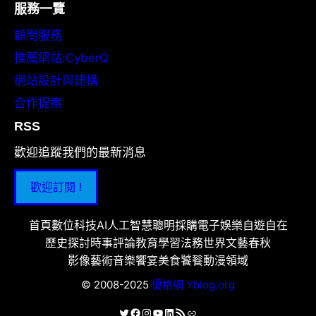
服務一覽
顧問服務
推薦網站:CyberQ
網站設計與建構
合作提案
RSS
歡迎追蹤我們的最新消息
歡迎訂閱 !
首頁
數位科技
AI人工智慧
聰明採購
電子娛樂
自遊自在
歷史探討
時事評論
教育學習
法務世界
文藝春秋
影像藝術
音樂饗宴
美食饕餮
動漫領域
© 2008-2025
優格網 Yblog.org
X
Facebook
Instagram
YouTube
LinkedIn
RSS 資訊提供
連結