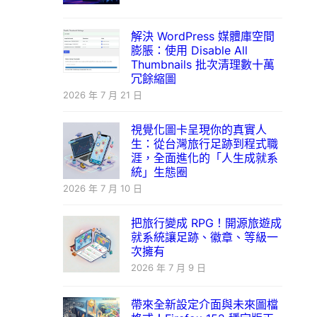
解決 WordPress 媒體庫空間
膨脹：使用 Disable All
Thumbnails 批次清理數十萬
冗餘縮圖
2026 年 7 月 21 日
視覺化圖卡呈現你的真實人
生：從台灣旅行足跡到程式職
涯，全面進化的「人生成就系
統」生態圈
2026 年 7 月 10 日
把旅行變成 RPG！開源旅遊成
就系統讓足跡、徽章、等級一
次擁有
2026 年 7 月 9 日
帶來全新設定介面與未來圖檔