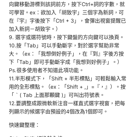
向鍵移動游標到該詞前方，按下Ctrl+詞的字數，就
可學習。ex：欲加入「胡致宇」三個字為新詞，可
在『宇』字後按下「Ctrl + 3」，會彈出視窗提醒已
加入新詞­－胡致宇。）
9. 選字或選符號時，按下鍵盤的方向鍵可以換頁。
10.按「Tab」可以手動斷字，對於選字幫助非常
大。（ex：「我想倒好例子」，在『到』字後方按
下「Tab」即可手動斷字成「我想到好例子」。）
Ps.很多使用者不知道此項功能。
11.半形模式下，「Shift + 半形標點」可輕鬆輸入常
用的全形標點。（ex：「Shift + ,」=『，』）。按
「 ` ( Tab 上面那顆鍵 )」可叫出符號表。
12.要調整成跟微軟新注音一樣直式選字視窗，把每
列顯示的候選字由預設的4個改為1個即可。
快速鍵整理：