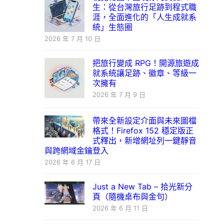
生：從台灣旅行足跡到程式職
涯，全面進化的「人生成就系
統」生態圈
2026 年 7 月 10 日
把旅行變成 RPG！開源旅遊成
就系統讓足跡、徽章、等級一
次擁有
2026 年 7 月 9 日
帶來全新設定介面與未來圖檔
格式！Firefox 152 穩定版正
式釋出，新增網址列一鍵靜音
與跨網域金鑰登入
2026 年 6 月 17 日
Just a New Tab – 拾光新分
頁（隨機桌布與金句）
2026 年 6 月 11 日