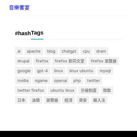
音樂饗宴
Tags
#hash
ai
apache
blog
chatgpt
cpu
dram
drupal
firefox
firefox 新同文堂
firefox 瀏覽器
google
gpt-4
linux
linux ubuntu
mysql
nvidia
ogame
openai
php
twitter
twitter firefox
ubuntu linux
分級制度
微軟
日本
油價
瀏覽器
經濟
資安
輸入法