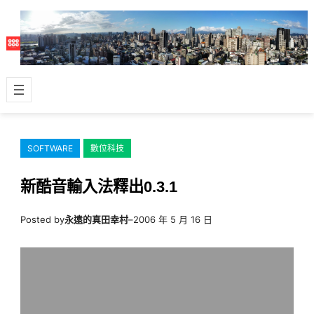
跳
至
主
要
內
容
SOFTWARE
數位科技
新酷音輸入法釋出0.3.1
Posted by
永遠的真田幸村
–
2006 年 5 月 16 日