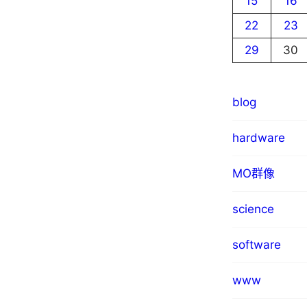
15
16
22
23
29
30
blog
hardware
MO群像
science
software
www