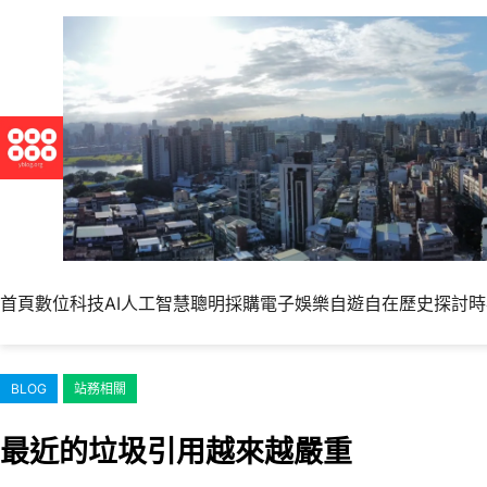
跳
至
主
要
內
容
首頁
數位科技
AI人工智慧
聰明採購
電子娛樂
自遊自在
歷史探討
時
BLOG
站務相關
最近的垃圾引用越來越嚴重