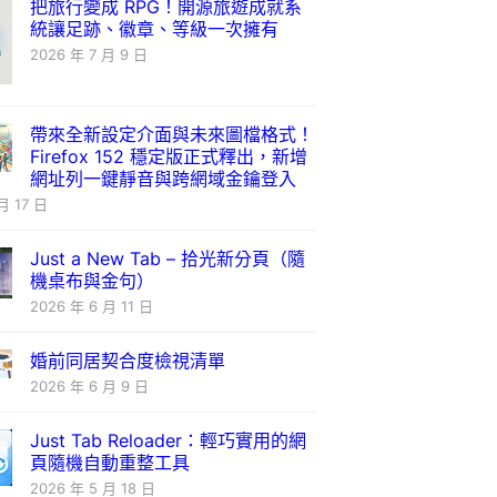
把旅行變成 RPG！開源旅遊成就系
統讓足跡、徽章、等級一次擁有
2026 年 7 月 9 日
帶來全新設定介面與未來圖檔格式！
Firefox 152 穩定版正式釋出，新增
網址列一鍵靜音與跨網域金鑰登入
月 17 日
Just a New Tab – 拾光新分頁（隨
機桌布與金句）
2026 年 6 月 11 日
婚前同居契合度檢視清單
2026 年 6 月 9 日
Just Tab Reloader：輕巧實用的網
頁隨機自動重整工具
2026 年 5 月 18 日