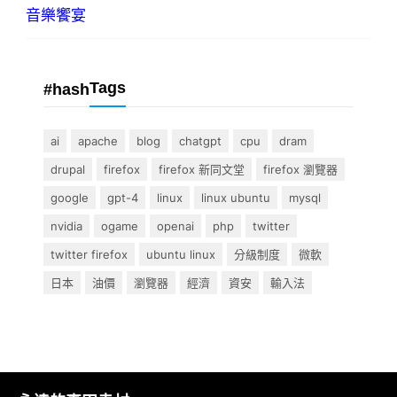
音樂饗宴
Tags
#hash
ai
apache
blog
chatgpt
cpu
dram
drupal
firefox
firefox 新同文堂
firefox 瀏覽器
google
gpt-4
linux
linux ubuntu
mysql
nvidia
ogame
openai
php
twitter
twitter firefox
ubuntu linux
分級制度
微軟
日本
油價
瀏覽器
經濟
資安
輸入法