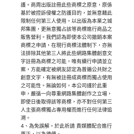
護。商周出版註冊此些商標之原意，原係
基於被控訴侵權之防護目的，並無意藉此
限制任何第三人使用，以出版為本業之城
邦集團，更無意獨占該等商標進行商品之
販售營利。我們認為即使本公司撤銷本案
商標之申請，在現行商標法體制下，亦無
法排除其他第三人將此些網路集體創意文
字註冊為商標之可能，唯有續行申請並立
案，方能確定被網友認定為普遍公共財之
創意文字，有無被註冊成商標而獨占使用
之可能性。無論如何，本公司謹於此重
申，嚴循一向尊重網路集體創作之立場，
即使日後取得該等商標，亦不對任何第三
人主張商標獨占專用權而進行任何法律追
溯。
4、為免誤解，於此祈請 貴媒體配合進行
更正，以為德便。