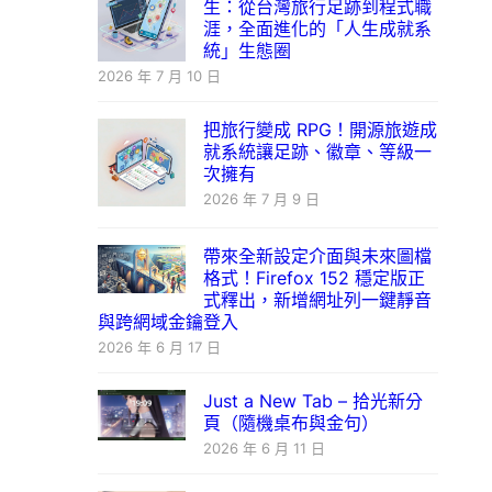
生：從台灣旅行足跡到程式職
涯，全面進化的「人生成就系
統」生態圈
2026 年 7 月 10 日
把旅行變成 RPG！開源旅遊成
就系統讓足跡、徽章、等級一
次擁有
2026 年 7 月 9 日
帶來全新設定介面與未來圖檔
格式！Firefox 152 穩定版正
式釋出，新增網址列一鍵靜音
與跨網域金鑰登入
2026 年 6 月 17 日
Just a New Tab – 拾光新分
頁（隨機桌布與金句）
2026 年 6 月 11 日