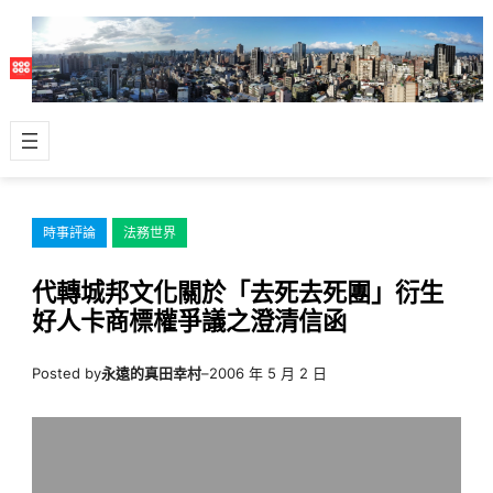
跳
至
主
要
內
容
時事評論
法務世界
代轉城邦文化關於「去死去死團」衍生
好人卡商標權爭議之澄清信函
Posted by
永遠的真田幸村
–
2006 年 5 月 2 日