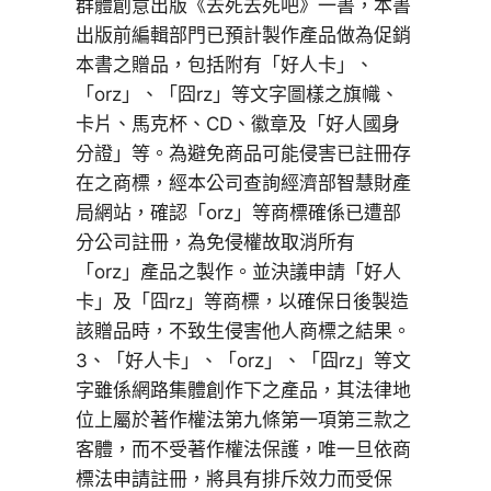
群體創意出版《去死去死吧》一書，本書
出版前編輯部門已預計製作產品做為促銷
本書之贈品，包括附有「好人卡」、
「orz」、「囧rz」等文字圖樣之旗幟、
卡片、馬克杯、CD、徽章及「好人國身
分證」等。為避免商品可能侵害已註冊存
在之商標，經本公司查詢經濟部智慧財產
局網站，確認「orz」等商標確係已遭部
分公司註冊，為免侵權故取消所有
「orz」產品之製作。並決議申請「好人
卡」及「囧rz」等商標，以確保日後製造
該贈品時，不致生侵害他人商標之結果。
3、「好人卡」、「orz」、「囧rz」等文
字雖係網路集體創作下之產品，其法律地
位上屬於著作權法第九條第一項第三款之
客體，而不受著作權法保護，唯一旦依商
標法申請註冊，將具有排斥效力而受保