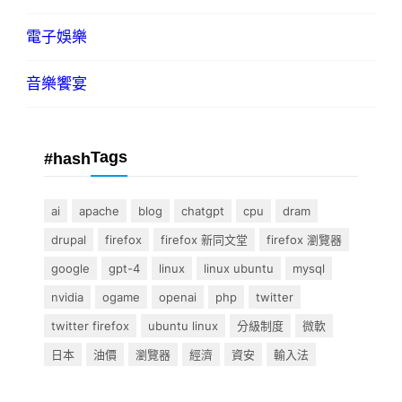
電子娛樂
音樂饗宴
Tags
#hash
ai
apache
blog
chatgpt
cpu
dram
drupal
firefox
firefox 新同文堂
firefox 瀏覽器
google
gpt-4
linux
linux ubuntu
mysql
nvidia
ogame
openai
php
twitter
twitter firefox
ubuntu linux
分級制度
微軟
日本
油價
瀏覽器
經濟
資安
輸入法