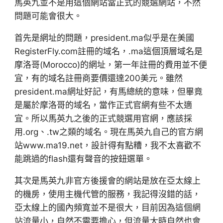
馬英九並不是用這個網站當正式的競選網站，不然
問題可能會很大。
首先是網址的問題，president.ma似乎是在美國
RegisterFly.com註冊的域名，.ma這個頂層域名是
摩洛哥(Morocco)的網址，第一年註冊的費用並不便
宜，有的域名註冊商要價還達200美元。雖然
president.ma網址好記，有馬總統的意味，但畢竟
是屬於摩洛哥的域名，當作正式官網有些不太適
宜。所以馬英九之後的正式競選用官網，應該採
用.org、.tw之類的域名。現在馬英九自己的官方網
站www.ma19.net，設計得有點糟，我不太喜歡不
能跳過的flash還有聲音的按鈕選單。
其次是馬英九非官方後援會的網站是放在亞太線上
的機房，使用主機代管的服務，我記得沒錯的話，
亞太線上的國內頻寬並不是很大，目前因為這個網
站流量小，自然不需要擔心，但流量大時自然也會