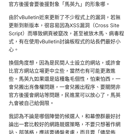
官方後援會要後援對象「馬英九」的形象哪。
由於vBulletin近來更新了不少程式上的漏洞，若無
更新到新版本，很容易因為XSS漏洞（Cross Site
Script）而導致網頁被竄改，甚至被放木馬、病毒程
式，有在使用vBulletin討論板程式的站長們最好小
心。
換個角度想，因為是民間人士設立的網站，或許會
比官方網站立場更中立些，當然也有可能更激進
些。馬英九如果還是這種龜毛個性，怕東怕西，一
會兒搬出肖像權問題，一會兒搬出程序、要關閉非
官方後援會網站等問題，民進黨可以放心了，馬英
九會被自己給侷限。
我認為不論是哪個陣營的候選人，和幕僚群最好討
論出一套比較好的網路競選策略，不要只想著作網
站、部落格，應該要通盤考慮，而且要「儘早佈