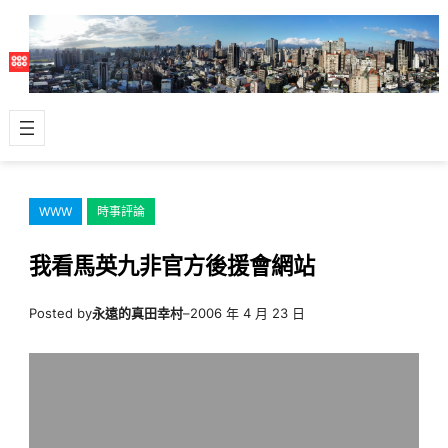
跳
至
主
要
內
容
WWW
時事評論
我看馬英九非官方後援會網站
Posted by
永遠的真田幸村
–
2006 年 4 月 23 日