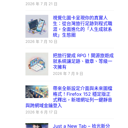
2026 年 7 月 21 日
視覺化圖卡呈現你的真實人
生：從台灣旅行足跡到程式職
涯，全面進化的「人生成就系
統」生態圈
2026 年 7 月 10 日
把旅行變成 RPG！開源旅遊成
就系統讓足跡、徽章、等級一
次擁有
2026 年 7 月 9 日
帶來全新設定介面與未來圖檔
格式！Firefox 152 穩定版正
式釋出，新增網址列一鍵靜音
與跨網域金鑰登入
2026 年 6 月 17 日
Just a New Tab – 拾光新分