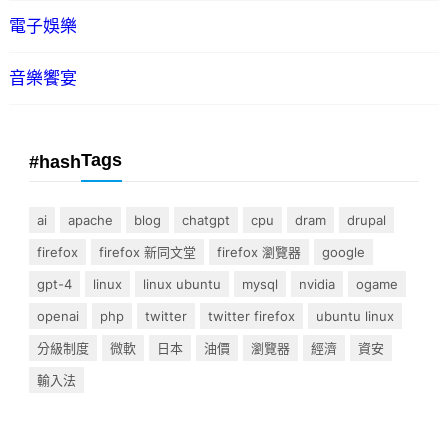
電子娛樂
音樂饗宴
Tags
#hash
ai
apache
blog
chatgpt
cpu
dram
drupal
firefox
firefox 新同文堂
firefox 瀏覽器
google
gpt-4
linux
linux ubuntu
mysql
nvidia
ogame
openai
php
twitter
twitter firefox
ubuntu linux
分級制度
微軟
日本
油價
瀏覽器
經濟
資安
輸入法