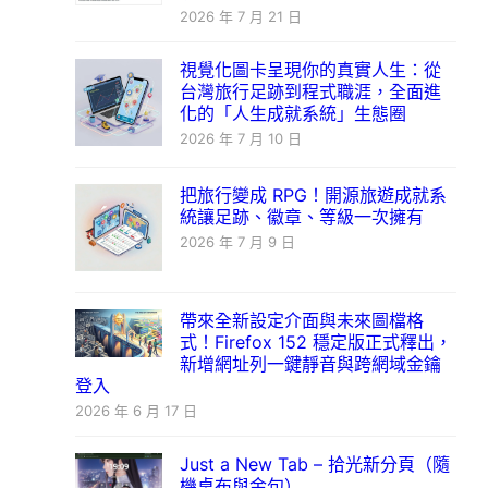
2026 年 7 月 21 日
視覺化圖卡呈現你的真實人生：從
台灣旅行足跡到程式職涯，全面進
化的「人生成就系統」生態圈
2026 年 7 月 10 日
把旅行變成 RPG！開源旅遊成就系
統讓足跡、徽章、等級一次擁有
2026 年 7 月 9 日
帶來全新設定介面與未來圖檔格
式！Firefox 152 穩定版正式釋出，
新增網址列一鍵靜音與跨網域金鑰
登入
2026 年 6 月 17 日
Just a New Tab – 拾光新分頁（隨
機桌布與金句）