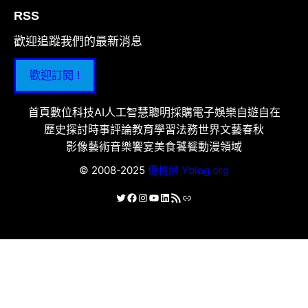
RSS
歡迎追蹤我們的最新消息
歡迎訂閱 !
首頁
數位科技
AI人工智慧
聰明採購
電子娛樂
自遊自在
歷史探討
時事評論
教育學習
法務世界
文藝春秋
影像藝術
音樂饗宴
美食饕餮
動漫領域
© 2008-2025
優格網 Yblog.org
X
Facebook
Instagram
YouTube
LinkedIn
RSS 資訊提供
連結