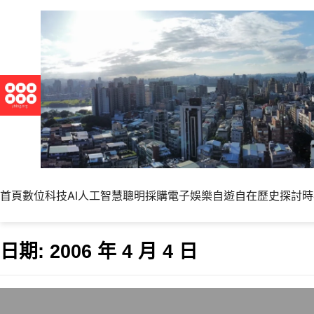
首頁
數位科技
AI人工智慧
聰明採購
電子娛樂
自遊自在
歷史探討
時
日期:
2006 年 4 月 4 日
暫時搞定父親公司