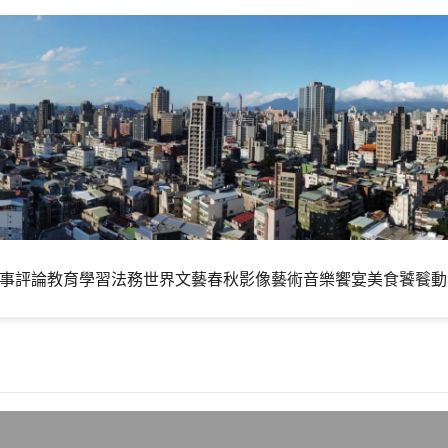
事評論
教育學習
法務世界
文藝春秋
影像藝術
音樂饗宴
美食饕餮
動
的郵件伺服器