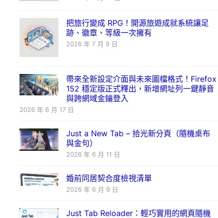
把旅行變成 RPG！開源旅遊成就系統讓足
跡、徽章、等級一次擁有
2026 年 7 月 9 日
帶來全新設定介面與未來圖檔格式！Firefox
152 穩定版正式釋出，新增網址列一鍵靜音
與跨網域金鑰登入
2026 年 6 月 17 日
Just a New Tab – 拾光新分頁（隨機桌布
與金句）
2026 年 6 月 11 日
婚前同居契合度檢視清單
2026 年 6 月 9 日
Just Tab Reloader：輕巧實用的網頁隨機