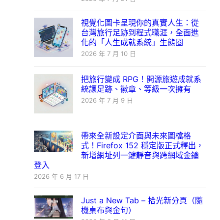
視覺化圖卡呈現你的真實人生：從
台灣旅行足跡到程式職涯，全面進
化的「人生成就系統」生態圈
2026 年 7 月 10 日
把旅行變成 RPG！開源旅遊成就系
統讓足跡、徽章、等級一次擁有
2026 年 7 月 9 日
帶來全新設定介面與未來圖檔格
式！Firefox 152 穩定版正式釋出，
新增網址列一鍵靜音與跨網域金鑰
登入
2026 年 6 月 17 日
Just a New Tab – 拾光新分頁（隨
機桌布與金句）