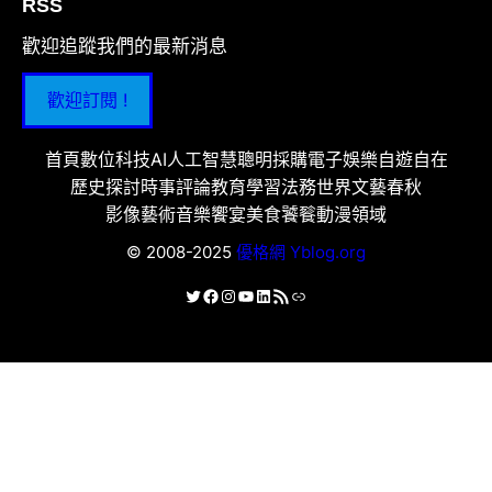
RSS
歡迎追蹤我們的最新消息
歡迎訂閱 !
首頁
數位科技
AI人工智慧
聰明採購
電子娛樂
自遊自在
歷史探討
時事評論
教育學習
法務世界
文藝春秋
影像藝術
音樂饗宴
美食饕餮
動漫領域
© 2008-2025
優格網 Yblog.org
X
Facebook
Instagram
YouTube
LinkedIn
RSS 資訊提供
連結