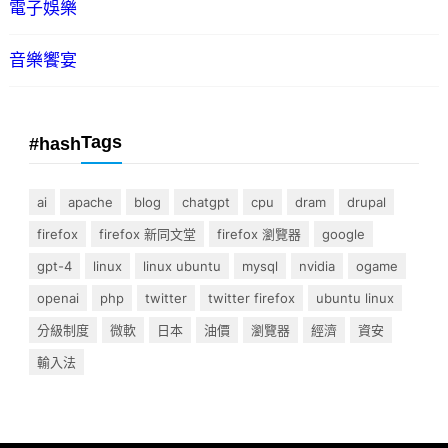
電子娛樂
音樂饗宴
Tags
#hash
ai
apache
blog
chatgpt
cpu
dram
drupal
firefox
firefox 新同文堂
firefox 瀏覽器
google
gpt-4
linux
linux ubuntu
mysql
nvidia
ogame
openai
php
twitter
twitter firefox
ubuntu linux
分級制度
微軟
日本
油價
瀏覽器
經濟
資安
輸入法